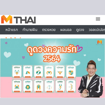
Skip to content
menu
หน้าแรก
ทำนายฝัน
ตรวจหวย
ผลบอล
ดูดวง
วอลเปเปอร
ไลฟ์สไตล์