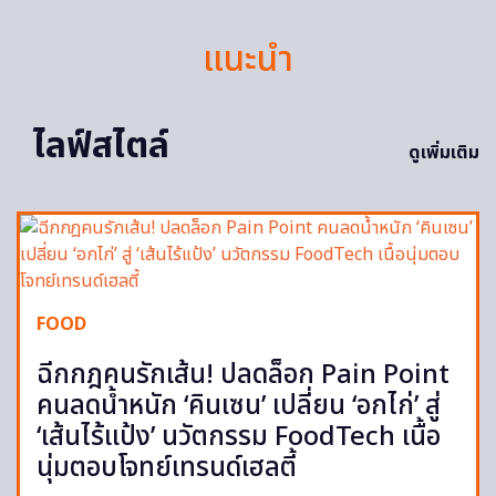
แนะนำ
ไลฟ์สไตล์
ดูเพิ่มเติม
FOOD
ฉีกกฎคนรักเส้น! ปลดล็อก Pain Point
คนลดน้ำหนัก ‘คินเซน’ เปลี่ยน ‘อกไก่’ สู่
‘เส้นไร้แป้ง’ นวัตกรรม FoodTech เนื้อ
นุ่มตอบโจทย์เทรนด์เฮลตี้