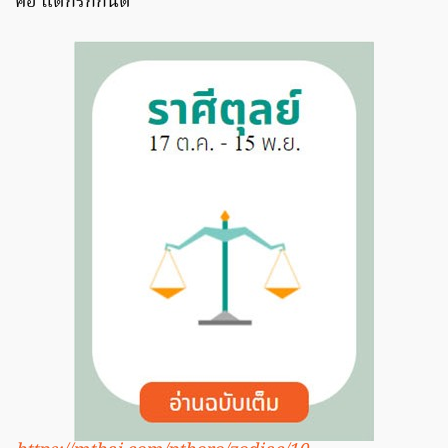
คอ แต่ก็รักกันดี