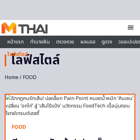
Skip to content
menu
หน้าแรก
ทำนายฝัน
ตรวจหวย
ผลบอล
ดูดวง
วอลเปเปอร
ไลฟ์สไตล์
ไลฟ์สไตล์
Home
/
FOOD
FOOD