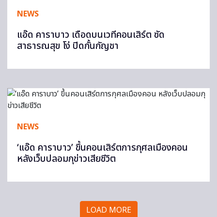
NEWS
แอ๊ด คาราบาว เดือดบนเวทีคอนเสิร์ต ซัด
สาธารณสุข โง่ ปิดกั้นกัญชา
NEWS
‘แอ๊ด คาราบาว’ ขึ้นคอนเสิร์ตการกุศลเมืองคอน
หลังเว็บปลอมกุข่าวเสียชีวิต
LOAD MORE