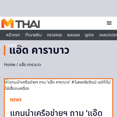
Skip to content
menu
หน้าแรก
ทำนายฝัน
ตรวจหวย
ผลบอล
ดูดวง
วอลเปเปอร
ไลฟ์สไตล์
แอ๊ด คาราบาว
Home
/ แอ๊ด คาราบาว
NEWS
แกนนำเครือข่ายฯ ถาม ‘แอ๊ด