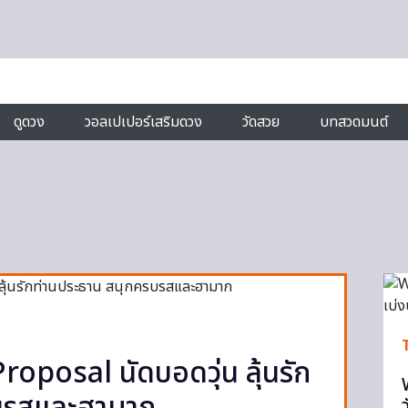
ดูดวง
วอลเปเปอร์เสริมดวง
วัดสวย
บทสวดมนต์
 Proposal นัดบอดวุ่น ลุ้นรัก