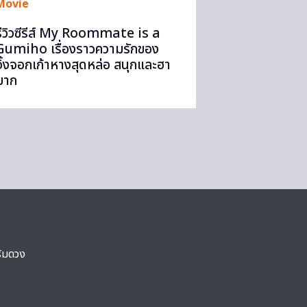
Movie
รีวิวซีรีส์ My Roommate is a
Gumiho เรื่องราวความรักของ
จิ้งจอกเก้าหางสุดหล่อ สนุกและฮา
มาก
ริมดวง