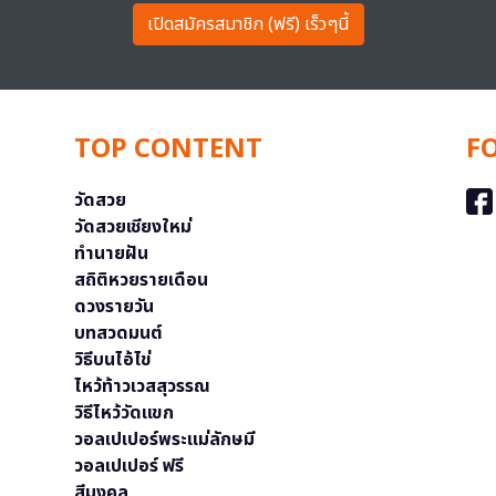
เปิดสมัครสมาชิก (ฟรี) เร็วๆนี้
TOP CONTENT
F
วัดสวย
วัดสวยเชียงใหม่
ทำนายฝัน
สถิติหวยรายเดือน
ดวงรายวัน
บทสวดมนต์
วิธีบนไอ้ไข่
ไหว้ท้าวเวสสุวรรณ
วิธีไหว้วัดแขก
วอลเปเปอร์พระแม่ลักษมี
วอลเปเปอร์ ฟรี
สีมงคล