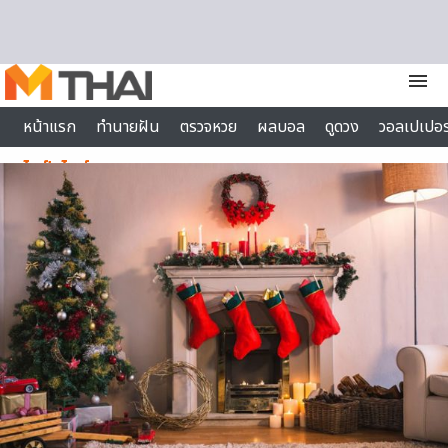
Skip to content
menu
หน้าแรก
ทำนายฝัน
ตรวจหวย
ผลบอล
ดูดวง
วอลเปเปอร
ไลฟ์สไตล์