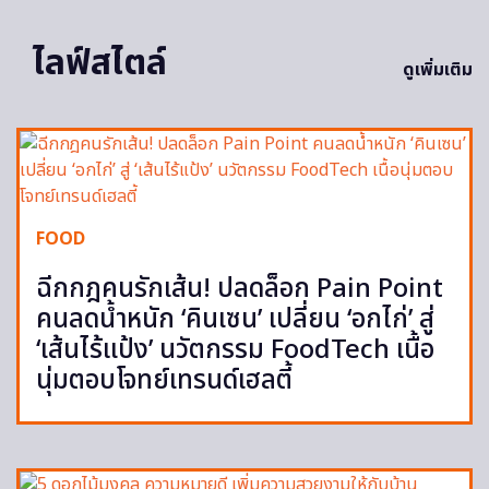
ไลฟ์สไตล์
ดูเพิ่มเติม
FOOD
ฉีกกฎคนรักเส้น! ปลดล็อก Pain Point
คนลดน้ำหนัก ‘คินเซน’ เปลี่ยน ‘อกไก่’ สู่
‘เส้นไร้แป้ง’ นวัตกรรม FoodTech เนื้อ
นุ่มตอบโจทย์เทรนด์เฮลตี้