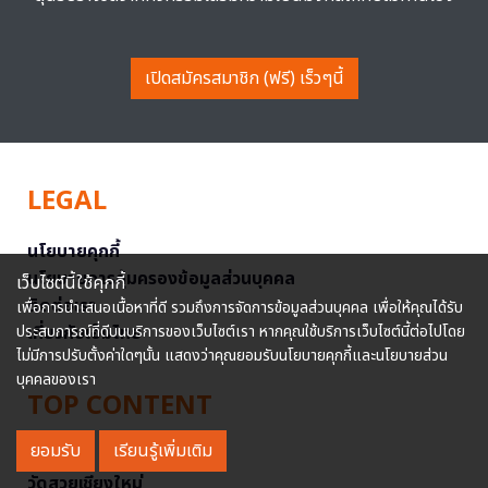
เปิดสมัครสมาชิก (ฟรี) เร็วๆนี้
LEGAL
นโยบายคุกกี้
นโยบายการคุ้มครองข้อมูลส่วนบุคคล
เว็บไซต์นี้ใช้คุกกี้
ติดต่อเรา
เพื่อการนำเสนอเนื้อหาที่ดี รวมถึงการจัดการข้อมูลส่วนบุคคล เพื่อให้คุณได้รับ
ประสบการณ์ที่ดีบนบริการของเว็บไซต์เรา หากคุณใช้บริการเว็บไซต์นี้ต่อไปโดย
เกี่ยวกับเอ็มไทย
ไม่มีการปรับตั้งค่าใดๆนั้น แสดงว่าคุณยอมรับนโยบายคุกกี้และนโยบายส่วน
บุคคลของเรา
TOP CONTENT
ยอมรับ
เรียนรู้เพิ่มเติม
วัดสวย
วัดสวยเชียงใหม่