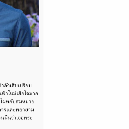
ำลังเสียเปรียบ
ฟ้าใหม่เสียใจมาก
ว่า ไผทกับสมหมาย
ครงการและพยายาม
านฝันว่าเจอพระ