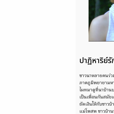
ปาฏิหาริย์
ชาวนาหลายคนร่วมโ
ภาคภูมิพยายามหา
ไผทมาดูที่นาบ้านบ
เป็นเพื่อนกันสมั
ยัดเงินให้กับชาว
แม่โพสพ ชาวบ้านห