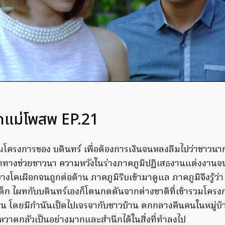
รักแม่โพสพ EP.21
ครงการของ บดินทร์ เพื่อต้องการเงินจนหลงลืมไปว่าชาวนาก
ทางช่วยชาวนา ความหวังในร่างภาคภูมิปฏิเสธงานแต่งงานจน
างโคเผือกจนถูกต่อต้าน ภาคภูมิรีบเข้ามาดูแล ภาคภูมิจึงรู้
ยเด็ก ไผทกับบดินทร์เองก็โดนกดดันจากต่างชาติที่เข้ารวมโ
บ้าน โดยมีกำนันเป็ดไปเจรจากับชาวบ้าน ตกกลางคืนคนในหมู่บ้
วาดกลัวเป็นอย่างมากและสำนึกได้ในสิ่งที่ทำลงไป