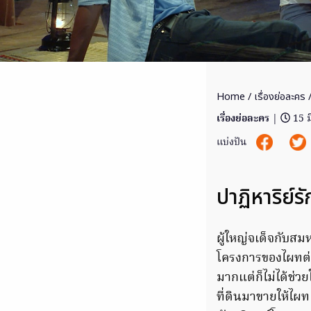
Home
/
เรื่องย่อละคร
/
เรื่องย่อละคร
|
15 ม
แบ่งปัน
ปาฏิหาริย์
ผู้ใหญ่จเด็จกับสม
โครงการของไผทต่า
มากแต่ก็ไม่ได้ช่วย
ที่ดินมาขายให้ไผท