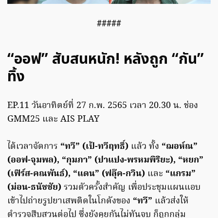
#####
“ออฟ” สับสนหนัก! หลังถูก “กัน”
ทิ้ง
EP.11 วันอาทิตย์ที่ 27 ก.พ. 2565 เวลา 20.30 น. ช่อง
GMM25 และ AIS PLAY
ได้เวลาจัดการ
“ทวี” (เป้-ทวีฤทธิ์)
แล้ว ทั้ง
“ฌอห์ณ”
(ออฟ-จุมพล), “กุมภา” (ปาแปง-พรหมพิริยะ), “หยก”
(เฟิร์ส-คณพันธ์), “แดน” (ฟลุ๊ค-กวิน)
และ
“แกรม”
(ม่อน-ธนัชชัย)
รวมตัวครั้งสำคัญ เพื่อประชุมแผนแอบ
เข้าไปถ่ายรูปยาเสพติดในโกดังของ
“ทวี”
แล้วส่งให้
ตำรวจสืบสวนต่อไป ซึ่งยังคุยกันไม่ทันจบ ก็ถูกกลุ่ม