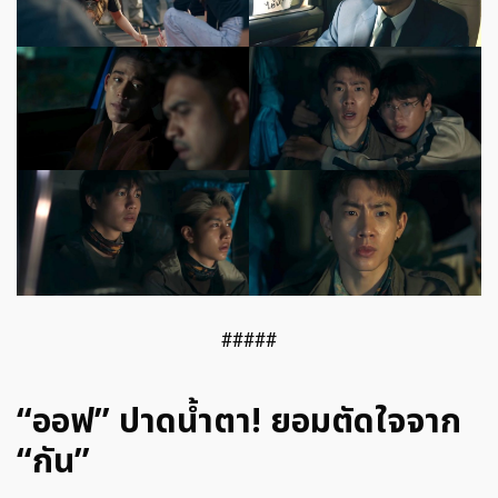
#####
“ออฟ” ปาดน้ำตา! ยอมตัดใจจาก
“กัน”