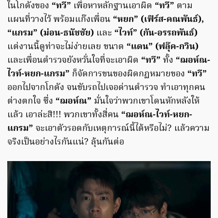
ในโกดังของ
“ทวี”
เพื่อหาหลักฐานเอาผิด
“ทวี”
ตาม
แผนที่วางไว้ พร้อมแก๊งเพื่อน
“หยก” (เฟิร์ส-คณพันธ์),
“แกรม” (ม่อน-ธนัชชัย)
และ
“ไวท์” (กัน-อรรถพันธ์)
แต่งานนี้ดูท่าจะไม่ง่ายเลย ขนาด
“แดน” (ฟลุ๊ค-กวิน)
และเพื่อนตำรวจยังหวั่นใจที่จะเอาผิด
“ทวี”
ทั้ง
“ฌอห์ณ-
ไวท์-หยก-แกรม”
ก็จัดการขนของผิดกฏหมายของ
“ทวี”
ออกไปจากโกดัง จนขับรถไปเจอด่านตำรวจ ทำเอาทุกคน
ต่างตกใจ ซึ่ง
“ฌอห์ณ”
มั่นใจว่าพวกเขาโดนหักหลังให้
แล้ว เอาล่ะสิ!!! พวกเขาทั้งสี่คน
“ฌอห์ณ-ไวท์-หยก-
แกรม”
จะเอาตัวรอดกับเหตุการณ์นี้ได้หรือไม่? แล้วความ
จริงเป็นอย่างไรกันแน่? ลุ้นกันต่อ