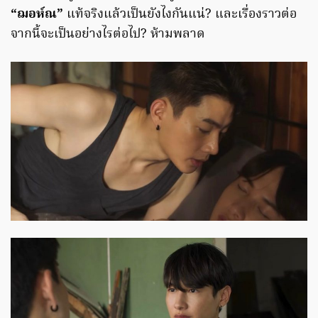
“ฌอห์ณ”
แท้จริงแล้วเป็นยังไงกันแน่? และเรื่องราวต่อ
จากนี้จะเป็นอย่างไรต่อไป? ห้ามพลาด