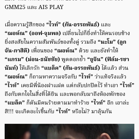
GMM25 และ AIS PLAY
เมื่อความรู้สึกของ
“ไวท์” (กัน-อรรถพันธ์)
และ
“ฌอห์ณ” (ออฟ-จุมพล)
เปลี่ยนไปก็ยิ่งทำให้คนรอบข้าง
ยิ่งสงสัยในความสัมพันธ์ของทั้งคู่ รวมถึง
“นะโม” (ลูก
จัน-ภาสิดี)
เพื่อนของ
“ฌอห์ณ”
ด้วย และยังทำให้
“แกรม” (ม่อน-ธนัชชัย)
พูดตอกย้ำ
“ยูจีน” (ฟิล์ม-รชา
นันท์)
ให้เลิกรัก
“แบล็ค” (กัน-อรรถพันธ์)
ได้แล้ว ส่วน
“ฌอห์ณ”
ก็ถามหาความจริงกับ
“ไวท์”
ว่าแท้จริงแล้ว
“ไวท์”
เคยมีพี่น้องฝาแฝด แต่กลับปกปิดไว้ ทำเอา
“ไวท์”
ถึงกับตกใจในสิ่งที่ได้ยิน และพอกลับมาถึงห้องพักของ
“แบล็ค”
ก็ดันมีคนร้ายตามมาทำร้าย
“ไวท์”
อีก เอาล่ะ
สิ!!! จะเกิดอะไรขึ้นกับ
“ไวท์”
หรือไม่? มาลุ้นกัน