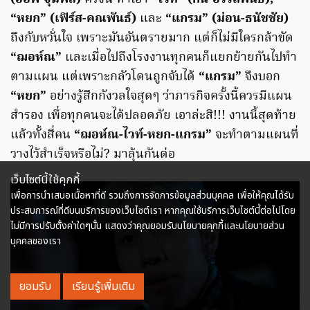
“หยก” (เฟิร์ส-คณพันธ์)
และ
“แกรม” (ม่อน-ธนัชชัย)
ถึงกับหวั่นใจ เพราะมันอันตรายมาก แต่ก็ไม่มีใครกล้าขัด
“ฌอห์ณ”
และเมื่อไปถึงโรงงานทุกคนก็แยกย้ายกันไปทำ
ตามแผน แต่เพราะกลัวโดนถูกจับได้
“แกรม”
จึงบอก
“หยก”
อย่างรู้สึกกังวลใจสุดๆ ว่าภารกิจครั้งนี้ควรมีแผน
สำรอง เพื่อทุกคนจะได้ปลอดภัย เอาล่ะสิ!!! งานนี้สุดท้าย
แล้วทั้งสี่คน
“ฌอห์ณ-ไวท์-หยก-แกรม”
จะทำตามแผนที่
วางไว้สำเร็จหรือไม่? มาลุ้นกันต่อ
เว็บไซต์นี้ใช้คุกกี้
เพื่อการนำเสนอเนื้อหาที่ดี รวมถึงการจัดการข้อมูลส่วนบุคคล เพื่อให้คุณได้รับ
ประสบการณ์ที่ดีบนบริการของเว็บไซต์เรา หากคุณใช้บริการเว็บไซต์นี้ต่อไปโดย
ไม่มีการปรับตั้งค่าใดๆนั้น แสดงว่าคุณยอมรับนโยบายคุกกี้และนโยบายส่วน
บุคคลของเรา
ยอมรับ
เรียนรู้เพิ่มเติม