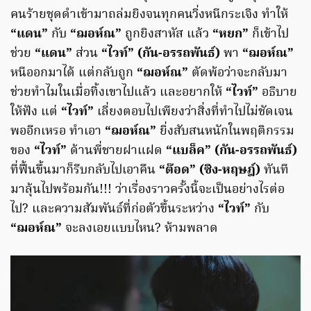
คนร้ายชุดดำเข้ามาถล่มยิงจนทุกคนวิ่งหนีกระเจิง ทำให้
“แดน”
กับ
“ฌอห์ณ”
ถูกยิงสาหัส แล้ว
“หยก”
ก็เข้าไป
ช่วย
“แดน”
ส่วน
“ไวท์” (กัน-อรรถพันธ์)
พา
“ฌอห์ณ”
หนีออกมาได้ แต่กลับถูก
“ฌอห์ณ”
ตัดพ้อว่าจะกลับมา
ช่วยทำไมในเมื่อทิ้งเขาไปแล้ว และอยากให้
“ไวท์”
อธิบาย
ให้ฟัง แต่
“ไวท์”
เลี่ยงตอบไปเพียงว่าสิ่งที่ทำไปไม่ชัดเจน
พออีกเหรอ ทำเอา
“ฌอห์ณ”
ยิ่งสับสนหนักในพฤติกรรม
ของ
“ไวท์”
ด้านพี่ชายฝาแฝด
“แบล็ค” (กัน-อรรถพันธ์)
ที่ฟื้นขึ้นมาก็รีบกลับไปเอาคืน
“ต๊อด” (ซิง-หฤษฎ์)
ทันที
มาลุ้นไปพร้อมกัน!!! ว่าเรื่องราวครั้งนี้จะเป็นอย่างไรต่อ
ไป? และความสัมพันธ์ที่ก่อตัวขึ้นระหว่าง
“ไวท์”
กับ
“ฌอห์ณ”
จะลงเอยแบบไหน? ห้ามพลาด