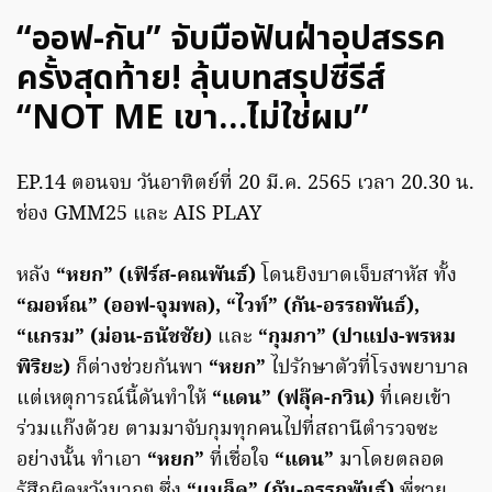
“ออฟ-กัน” จับมือฟันฝ่าอุปสรรค
ครั้งสุดท้าย! ลุ้นบทสรุปซีรีส์
“NOT ME เขา…ไม่ใช่ผม”
EP.14 ตอนจบ วันอาทิตย์ที่ 20 มี.ค. 2565 เวลา 20.30 น.
ช่อง GMM25 และ AIS PLAY
หลัง
“หยก” (เฟิร์ส-คณพันธ์)
โดนยิงบาดเจ็บสาหัส ทั้ง
“ฌอห์ณ” (ออฟ-จุมพล), “ไวท์” (กัน-อรรถพันธ์),
“แกรม” (ม่อน-ธนัชชัย)
และ
“กุมภา” (ปาแปง-พรหม
พิริยะ)
ก็ต่างช่วยกันพา
“หยก”
ไปรักษาตัวที่โรงพยาบาล
แต่เหตุการณ์นี้ดันทำให้
“แดน” (ฟลุ๊ค-กวิน)
ที่เคยเข้า
ร่วมแก๊งด้วย ตามมาจับกุมทุกคนไปที่สถานีตำรวจซะ
อย่างนั้น ทำเอา
“หยก”
ที่เชื่อใจ
“แดน”
มาโดยตลอด
รู้สึกผิดหวังมากๆ ซึ่ง
“แบล็ค” (กัน-อรรถพันธ์)
พี่ชาย