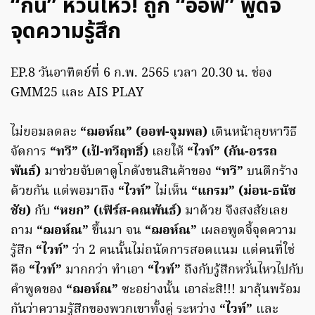
“กัน” หวั่นไหว! ถูก “ออฟ” พูดจี้
จุดความรู้สึก
EP.8 วันอาทิตย์ที่ 6 ก.พ. 2565 เวลา 20.30 น. ช่อง
GMM25 และ AIS PLAY
ไม่ยอมลดละ
“ฌอห์ณ” (ออฟ-จุมพล)
เดินหน้าลุยหาวิธี
จัดการ
“ทวี” (เป้-ทวีฤทธิ์)
เลยให้
“ไวท์” (กัน-อรรถ
พันธ์)
มาช่วยจับตาดูโกดังขนสินค้าของ
“ทวี”
บนตึกร้าง
ด้วยกัน แต่พอมาถึง
“ไวท์”
ไม่เห็น
“แกรม” (ม่อน-ธนัช
ชัย)
กับ
“หยก” (เฟิร์ส-คณพันธ์)
มาด้วย จึงสงสัยเลย
ถาม
“ฌอห์ณ”
ขึ้นมา จน
“ฌอห์ณ”
เผลอพูดจี้จุดความ
รู้สึก
“ไวท์”
ว่า 2 คนนั้นไม่ถนัดการสอดแนม แต่คนที่ใช่
คือ
“ไวท์”
มากกว่า ทำเอา
“ไวท์”
ถึงกับรู้สึกหวั่นไหวไปกับ
คำพูดของ
“ฌอห์ณ”
ซะอย่างนั้น เอาล่ะสิ!!! มาลุ้นพร้อม
กันว่าความรู้สึกของพวกเขาทั้งคู่ ระหว่าง
“ไวท์”
และ