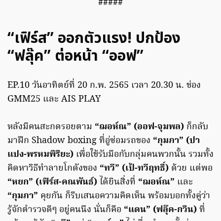
#####
“เฟิร์ส” ออกตัวแรง! ปกป้อง
“ฟลุ๊ค” ต่อหน้า “ออฟ”
EP.10 วันอาทิตย์ที่ 20 ก.พ. 2565 เวลา 20.30 น. ช่อง
GMM25 และ AIS PLAY
หลังมีคนสะกดรอยตาม
“ฌอห์ณ” (ออฟ-จุมพล)
ก็กลับ
มาฝึก Shadow boxing ที่อู่ซ่อมรถของ
“กุมภา” (ปา
แปง-พรหมพิริยะ)
เพื่อใช้รับมือกับกลุ่มคนพวกนั้น รวมทั้ง
คิดหาวิธีทำลายโกดังของ
“ทวี” (เป้-ทวีฤทธิ์)
ด้วย แต่พอ
“หยก” (เฟิร์ส-คณพันธ์)
ได้ยินสิ่งที่
“ฌอห์ณ”
และ
“กุมภา”
คุยกัน ก็รีบเสนอความคิดเห็น พร้อมบอกทั้งคู่ว่า
รู้จักตำรวจดีๆ อยู่คนนึง นั่นก็คือ
“แดน” (ฟลุ๊ค-กวิน)
ที่