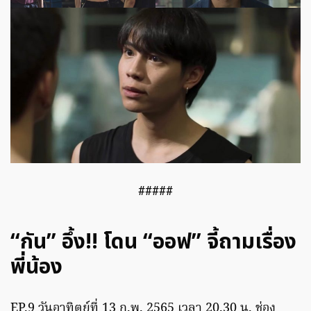
#####
“กัน” อึ้ง!! โดน “ออฟ” จี้ถามเรื่อง
พี่น้อง
EP.9 วันอาทิตย์ที่ 13 ก.พ. 2565 เวลา 20.30 น. ช่อง