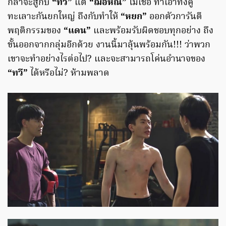
กล้าจะสู้กับ
“ทวี”
แต่
“ฌอห์ณ”
ไม่เชื่อ ทำเอาทั้งคู่
ทะเลาะกันยกใหญ่ ถึงกับทำให้
“หยก”
ออกตัวการันตี
พฤติกรรมของ
“แดน”
และพร้อมรับผิดชอบทุกอย่าง ถึง
ขั้นออกจากกลุ่มอีกด้วย งานนี้มาลุ้นพร้อมกัน!!! ว่าพวก
เขาจะทำอย่างไรต่อไป? และจะสามารถโค่นอำนาจของ
“ทวี”
ได้หรือไม่? ห้ามพลาด