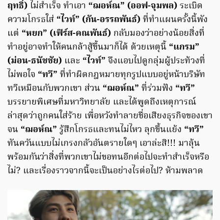
ฤทธิ์)
ไม่สำเร็จ ทำเอา
“ฌอห์ณ” (ออฟ-จุมพล)
ระเบิด
ความโกรธใส่
“ไวท์” (กัน-อรรถพันธ์)
ที่ทำแผนครั้งนี้พัง
แต่
“หยก” (เฟิร์ส-คณพันธ์)
กลับมองว่าอย่างน้อยสิ่งที่
ทำอยู่อาจทำให้คนกล้าสู้ขึ้นมาก็ได้ ด้วยเหตุนี้
“แกรม”
(ม่อน-ธนัชชัย)
และ
“ไวท์”
จึงแอบไปดูกลุ่มผู้ประท้วงที่
ไม่พอใจ
“ทวี”
ที่ทำผิดกฎหมายทุกรูปแบบอยู่หน้าบริษัท
ทวีเหมือนกับพวกเขา ส่วน
“ฌอห์ณ”
ที่ร่วมฟัง
“ทวี”
บรรยายพิเศษที่มหาวิทยาลัย และได้พูดถึงเหตุการณ์
ล่าสุดว่าถูกคนใส่ร้าย เพื่อหวังทำลายชื่อเสียงธุรกิจของเขา
จน
“ฌอห์ณ”
รู้สึกโกรธและทนไม่ไหว ลุกขึ้นแย้ง
“ทวี”
ทันควันแบบไม่เกรงกลัวอันตรายใดๆ เอาล่ะสิ!!! มาลุ้น
พร้อมกันว่าสิ่งที่พวกเขาไม่ขอทนอีกต่อไปจะทำสำเร็จหรือ
ไม่? และเรื่องราวจากนี้จะเป็นอย่างไรต่อไป? ห้ามพลาด