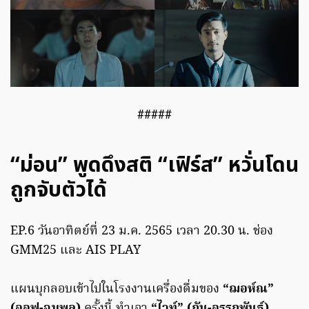
#####
“ม่อน” พูดดึงสติ “เฟิร์ส” หวั่นโดน
ถูกจับตัวได้
EP.6 วันอาทิตย์ที่ 23 ม.ค. 2565 เวลา 20.30 น. ช่อง
GMM25 และ AIS PLAY
แผนบุกลอบเข้าไปในโรงงานเครื่องดื่มของ
“ฌอห์ณ”
(ออฟ-จุมพล)
ครั้งนี้ ทำเอา
“ไวท์” (กัน-อรรถพันธ์),