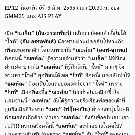
EP.12 วันอาทิตย์ที่ 6 มี.ค. 2565 เวลา 20.30 น. ช่อง
GMM25 และ AIS PLAY
เมื่อ
“แบล็ค” (กัน-อรรถพันธ์)
กลับมา ก็ออกคำสั่งไม่ให้
“ไวท์” (กัน-อรรถพันธ์)
น้องชายฝาแฝดกลับไปหาแก๊ง
เพื่อนของเขาอีก โดยเฉพาะกับ
“ฌอห์ณ” (ออฟ-จุมพล)
ที่ตอนนี้
“ฌอห์ณ”
รู้ความจริงแล้วว่า
“แบล็ค”
มีพี่น้อง
ฝาแฝด บวกกับ
“ฌอห์ณ”
ที่รู้สึกดีกับ
“ไวท์”
มากๆ จึง
ตามหา
“ไวท์”
ทุกที่จนได้เจอ
“ไวท์”
อีกครั้ง แต่กลับทำให้
“ฌอห์ณ”
ต้องเสียใจและยอมตัดใจจาก
“ไวท์”
เพราะ
“ไวท์”
เลือกที่จะทิ้ง
“ฌอห์ณ”
ไปอย่างไม่เหลือเยื่อใย
แถมงานนี้
“ฌอห์ณ”
ยังได้รู้ความจริงเรื่องพ่อของเค้าที่
ถูกยิงเสียชีวิตจาก
“แดน” (ฟลุ๊ค-กวิน)
ตำรวจหนุ่มในคดี
พ่อฌอห์ณอีกด้วย ทำเอา
“ฌอห์ณ”
ถึงกับช็อคไปเลย เอา
ล่ะสิ!!! ความจริงครั้งนี้
“ฌอห์ณ”
จะทำอย่างไรต่อไป?
และความสัมพันธ์ระหว่าง
“ฌอห์ณ”
กับ
“ไวท์”
จะลงเอย