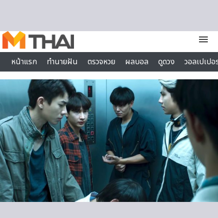
Skip to content
menu
หน้าแรก
ทำนายฝัน
ตรวจหวย
ผลบอล
ดูดวง
วอลเปเปอร
ไลฟ์สไตล์