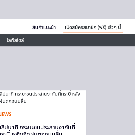
สินค้าแนะนำ
เปิดสมัครสมาชิก (ฟรี) เร็วๆ นี้
ไลฟ์สไตล์
NEWS
คลิปนาที กระบะชนประสานงากันที่
กระบี่ หลังเกิดฝนตกถนนลื่น