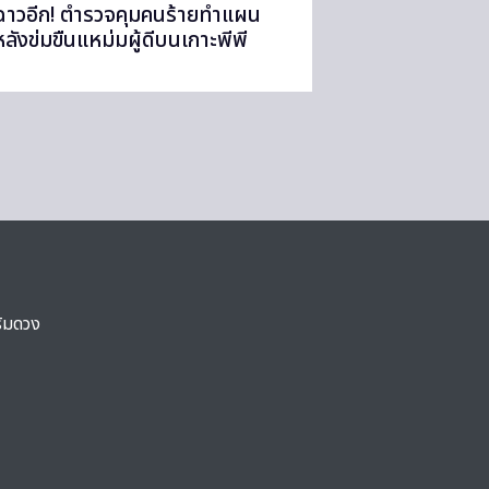
ฉาวอีก! ตำรวจคุมคนร้ายทำแผน
หลังข่มขืนแหม่มผู้ดีบนเกาะพีพี
ริมดวง