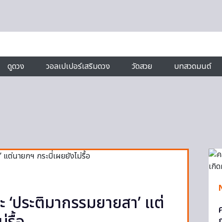
ดูดวง
วอลเปเปอร์เสริมดวง
วัดสวย
บทสวดมนต์
ลปะ ‘ประติมากรรมยายสา’ แต่