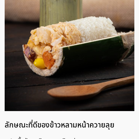
ลักษณะที่ดีของข้าวหลามหน้าควายลุย