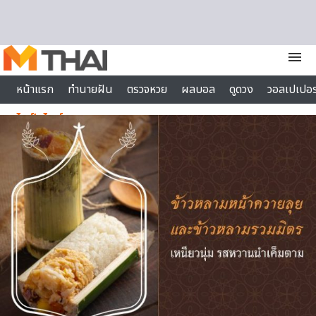
Skip to content
menu
หน้าแรก
ทำนายฝัน
ตรวจหวย
ผลบอล
ดูดวง
วอลเปเปอร
ไลฟ์สไตล์