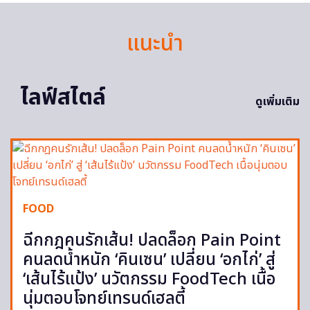
แนะนำ
ไลฟ์สไตล์
ดูเพิ่มเติม
FOOD
ฉีกกฎคนรักเส้น! ปลดล็อก Pain Point
คนลดน้ำหนัก ‘คินเซน’ เปลี่ยน ‘อกไก่’ สู่
‘เส้นไร้แป้ง’ นวัตกรรม FoodTech เนื้อ
นุ่มตอบโจทย์เทรนด์เฮลตี้