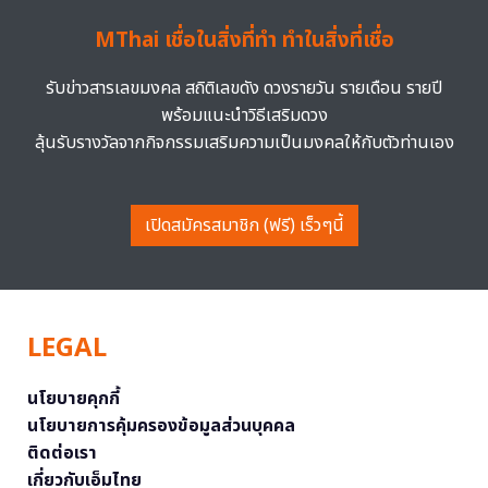
MThai เชื่อในสิ่งที่ทำ ทำในสิ่งที่เชื่อ
รับข่าวสารเลขมงคล สถิติเลขดัง ดวงรายวัน รายเดือน รายปี
พร้อมแนะนำวิธีเสริมดวง
ลุ้นรับรางวัลจากกิจกรรมเสริมความเป็นมงคลให้กับตัวท่านเอง
เปิดสมัครสมาชิก (ฟรี) เร็วๆนี้
LEGAL
นโยบายคุกกี้
นโยบายการคุ้มครองข้อมูลส่วนบุคคล
ติดต่อเรา
เกี่ยวกับเอ็มไทย