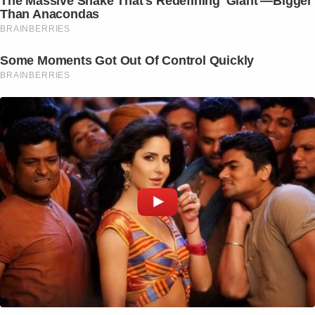
The Massive Snake That's Redefining 'Giant'—Bigger
Than Anacondas
BRAINBERRIES
Some Moments Got Out Of Control Quickly
BRAINBERRIES