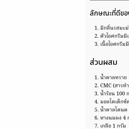
ลักษณะที่ดีข
มีกลิ่นรสมะม
ตัวไอศกรีมมี
เนื้อไอศกรีมม
ส่วนผสม
น้ำตาลทราย 
CMC (สารทำให
น้ำร้อน 100 ก
มอลโตเด็กซ์ต
น้ำตาลโตนด 
หางนมผง 4 ก
เกลือ 1 กรัม