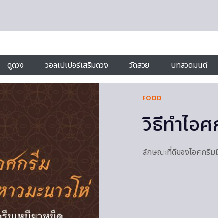
ดูดวง
วอลเปเปอร์เสริมดวง
วัดสวย
บทสวดมนต์
FOOD
วิธีทำไอศ
ลักษณะที่ดีของไอศกรีมม