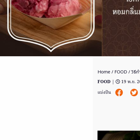
Home
/
FOOD
/ วิธี
FOOD
|
19 พ.ย. 
แบ่งปัน