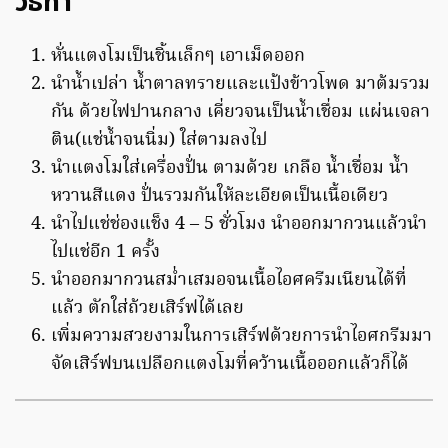
วิธีทำ
หั่นแตงโมเป็นชิ้นเล็กๆ เอาเม็ดออก
นำน้ำเปล่า น้ำตาลทรายและแป้งข้าวโพด มาต้มรวม
กัน ด้วยไฟปานกลาง เคี่ยวจนเป็นน้ำเชื่อม แผ่นเจลา
ติน(แช่น้ำจนนิ่ม) ใส่ตามลงไป
นำแตงโมใส่เครื่องปั่น ตามด้วย เกลือ น้ำเชื่อม น้ำ
หวานสีแดง ปั่นรวมกันให้ละเอียดเป็นเนื้อเดียว
นำไปแช่ช่องแช็ง 4 – 5 ชั่วโมง นำออกมากวนแล้วนำ
ไปแช่อีก 1 ครั้ง
นำออกมากวนสม่ำเสมอจนเนื้อไอศครีมเนียนได้ที่
แล้ว ตักใส่ถ้วยเสิร์ฟได้เลย
เพิ่มความสวยงามในการเสิร์ฟด้วยการนำไอศกรีมมา
จัดเสิร์ฟบนเปลือกแตงโมที่คว้านเนื้อออกแล้วก็ได้