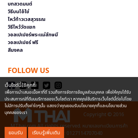
บทสวดมนต์
วิธีบนไอ้ไข่
ไหว้ท้าวเวสสุวรรณ
วิธีไหว้วัดแขก
วอลเปเปอร์พระแม่ลักษมี
วอลเปเปอร์ ฟรี
สีมงคล
FOLLOW US
เว็บไซต์นี้ใช้คุกกี้
เพื่อการนำเสนอเนื้อหาที่ดี รวมถึงการจัดการข้อมูลส่วนบุคคล เพื่อให้คุณได้รับ
ประสบการณ์ที่ดีบนบริการของเว็บไซต์เรา หากคุณใช้บริการเว็บไซต์นี้ต่อไปโดย
ไม่มีการปรับตั้งค่าใดๆนั้น แสดงว่าคุณยอมรับนโยบายคุกกี้และนโยบายส่วน
บุคคลของเรา
Copyright © 2016
MThai.com All rights reserved. หมายเลขทะเบียนการค้า
ยอมรับ
เรียนรู้เพิ่มเติม
อิเล็กทรอนิกส์ : 0127114707040