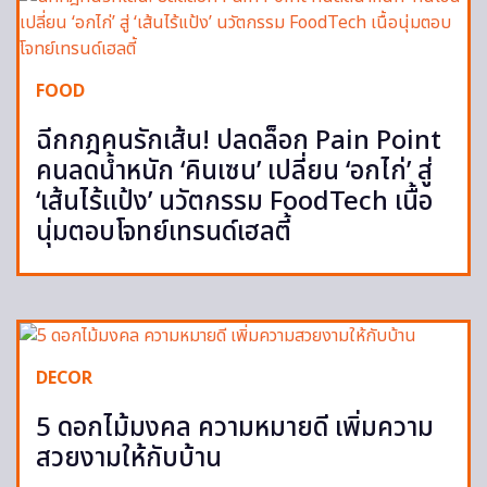
FOOD
ฉีกกฎคนรักเส้น! ปลดล็อก Pain Point
คนลดน้ำหนัก ‘คินเซน’ เปลี่ยน ‘อกไก่’ สู่
‘เส้นไร้แป้ง’ นวัตกรรม FoodTech เนื้อ
นุ่มตอบโจทย์เทรนด์เฮลตี้
DECOR
5 ดอกไม้มงคล ความหมายดี เพิ่มความ
สวยงามให้กับบ้าน