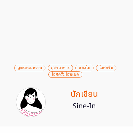
สูตรขนมหวาน
สูตรอาหาร
แตงโม
ไอศกรีม
ไอศครีมโฮมเมด
นักเขียน
Sine-In