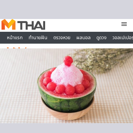
Skip to content
menu
หน้าแรก
ทำนายฝัน
ตรวจหวย
ผลบอล
ดูดวง
วอลเปเปอร
ไลฟ์สไตล์