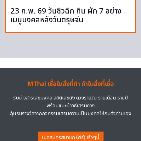
23 ก.พ. 69 วันชิวฉิก กิน ผัก 7 อย่าง
เมนูมงคลหลังวันตรุษจีน
MThai เชื่อในสิ่งที่ทำ ทำในสิ่งที่เชื่อ
รับข่าวสารเลขมงคล สถิติเลขดัง ดวงรายวัน รายเดือน รายปี
พร้อมแนะนำวิธีเสริมดวง
ลุ้นรับรางวัลจากกิจกรรมเสริมความเป็นมงคลให้กับตัวท่านเอง
เปิดสมัครสมาชิก (ฟรี) เร็วๆนี้