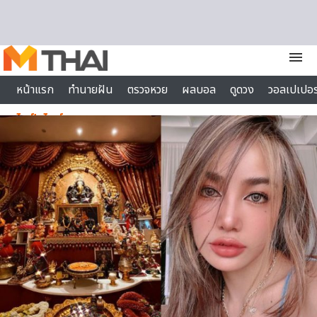
Skip to content
menu
หน้าแรก
ทำนายฝัน
ตรวจหวย
ผลบอล
ดูดวง
วอลเปเปอร
ไลฟ์สไตล์