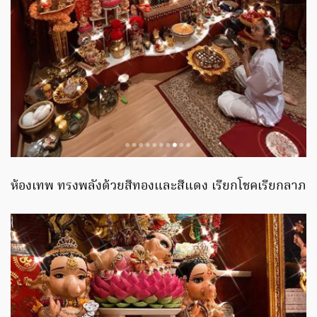
ห้องเทพ ทรงพลังด้วยสีทองและสีแดง เรียกโชคเรียกลาภ