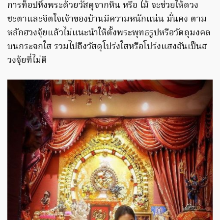
การท็อปหิ้งพระด้วยวัสดุจากหิน หรือ ไม้ จะช่วยให้ดวง
ชะตาและจิตใจเจ้าของบ้านมีความหนักแน่น มั่นคง ตาม
หลักฮวงจุ้ยแล้วไม่แนะนำให้ตั้งพระพุทธรูปหรือวัตถุมงคล
บนกระจกใส รวมไปถึงวัสดุโปร่งใสหรือโปร่งแสงอันเป็นฮ
วงจุ้ยที่ไม่ดี