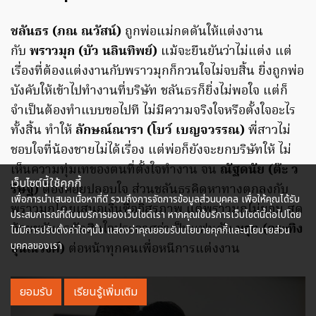
ชลันธร (ภณ ณวัสน์)
ถูกพ่อแม่กดดันให้แต่งงาน
กับ
พราวมุก (บัว นลินทิพย์)
แม้จะยืนยันว่าไม่แต่ง แต่
เรื่องที่ต้องแต่งงานกับพราวมุกก็กวนใจไม่จบสิ้น ยิ่งถูกพ่อ
บังคับให้เข้าไปทำงานที่บริษัท ชลันธรก็ยิ่งไม่พอใจ แต่ก็
จำเป็นต้องทำแบบขอไปที ไม่มีความจริงใจหรือตั้งใจอะไร
ทั้งสิ้น ทำให้
ลักษณ์ณารา (โบว์ เบญจวรรณ)
พี่สาวไม่
ชอบใจที่น้องชายไม่ได้เรื่อง แต่พ่อก็ยังจะยกบริษัทให้ ไม่
เห็นความทุ่มเทของตนที่ตั้งใจทำงาน จน
ณัฐดนัย (ต๊ะ ว
เว็บไซต์นี้ใช้คุกกี้
ริษฐ์)
ต้องคอยปลอบใจ ส่วนชลันธรคิดหาทางตกลงกับ
เพื่อการนำเสนอเนื้อหาที่ดี รวมถึงการจัดการข้อมูลส่วนบุคคล เพื่อให้คุณได้รับ
พราวมุกโดยเสนอเงินซื้ออิสรภาพ แต่พราวมุกไม่ยอม สุด
ประสบการณ์ที่ดีบนบริการของเว็บไซต์เรา หากคุณใช้บริการเว็บไซต์นี้ต่อไปโดย
ท้ายชลันธรตัดสินใจประกาศว่าเป็นแฟนกับ
มรุต (กระทิง
ไม่มีการปรับตั้งค่าใดๆนั้น แสดงว่าคุณยอมรับนโยบายคุกกี้และนโยบายส่วน
บุคคลของเรา
ขุนณรงค์)
ต่อหน้าทุกคนเพื่อหนีการแต่งงาน
ยอมรับ
เรียนรู้เพิ่มเติม