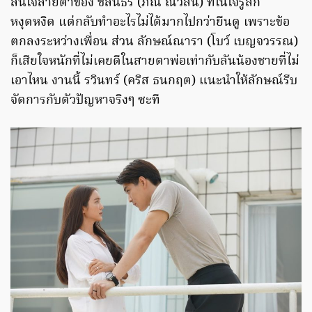
สนใจสายตาของ ชลันธร (ภณ ณวัสน์) ที่ในใจรู้สึก
หงุดหงิด แต่กลับทำอะไรไม่ได้มากไปกว่ายืนดู เพราะข้อ
ตกลงระหว่างเพื่อน ส่วน ลักษณ์ณารา (โบว์ เบญจวรรณ)
ก็เสียใจหนักที่ไม่เคยดีในสายตาพ่อเท่ากับลันน้องชายที่ไม่
เอาไหน งานนี้ รวินทร์ (คริส ธนกฤต) แนะนำให้ลักษณ์รีบ
จัดการกับตัวปัญหาจริงๆ ซะที