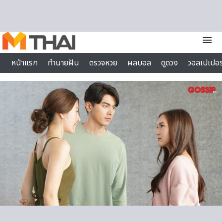
Skip to content
menu
หน้าแรก
ทำนายฝัน
ตรวจหวย
ผลบอล
ดูดวง
วอลเปเปอร
ไลฟ์สไตล์