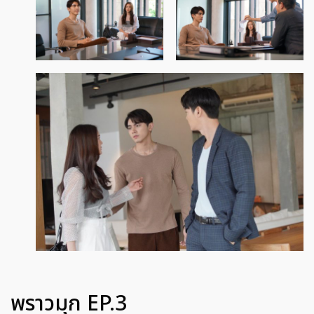
พราวมุก EP.3