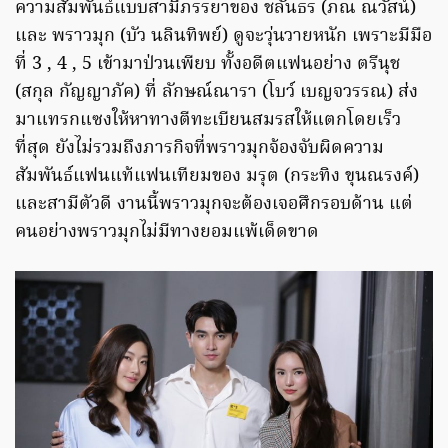
ความสัมพันธ์แบบสามีภรรยาของ ชลันธร (ภณ ณวัสน์)
และ พราวมุก (บัว นลินทิพย์) ดูจะวุ่นวายหนัก เพราะมีมือ
ที่ 3 , 4 , 5 เข้ามาป่วนเพียบ ทั้งอดีตแฟนอย่าง ตรีนุช
(สกุล กัญญาภัค) ที่ ลักษณ์ณารา (โบว์ เบญจวรรณ) ส่ง
มาแทรกแซงให้หาทางตีทะเบียนสมรสให้แตกโดยเร็ว
ที่สุด ยังไม่รวมถึงภารกิจที่พราวมุกจ้องจับผิดความ
สัมพันธ์แฟนแท้แฟนเทียมของ มรุต (กระทิง ขุนณรงค์)
และสามีตัวดี งานนี้พราวมุกจะต้องเจอศึกรอบด้าน แต่
คนอย่างพราวมุกไม่มีทางยอมแพ้เด็ดขาด