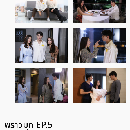
พราวมุก EP.5