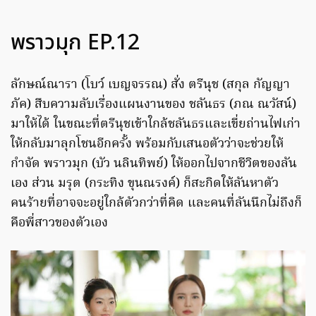
พราวมุก EP.12
ลักษณ์ณารา (โบว์ เบญจรรณ) สั่ง ตรีนุช (สกุล กัญญา
ภัค) สืบความลับเรื่องแผนงานของ ชลันธร (ภณ ณวัสน์)
มาให้ได้ ในขณะที่ตรีนุชเข้าใกล้ชลันธรและเขี่ยถ่านไฟเก่า
ให้กลับมาลุกโชนอีกครั้ง พร้อมกับเสนอตัวว่าจะช่วยให้
กำจัด พราวมุก (บัว นลินทิพย์) ให้ออกไปจากชีวิตของลัน
เอง ส่วน มรุต (กระทิง ขุนณรงค์) ก็สะกิดให้ลันหาตัว
คนร้ายที่อาจจะอยู่ใกล้ตัวกว่าที่คิด และคนที่ลันนึกไม่ถึงก็
คือพี่สาวของตัวเอง