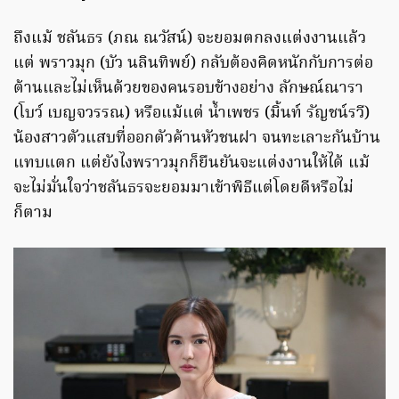
ถึงแม้ ชลันธร (ภณ ณวัสน์) จะยอมตกลงแต่งงานแล้ว
แต่ พราวมุก (บัว นลินทิพย์) กลับต้องคิดหนักกับการต่อ
ต้านและไม่เห็นด้วยของคนรอบข้างอย่าง ลักษณ์ณารา
(โบว์ เบญจวรรณ) หรือแม้แต่ น้ำเพชร (มิ้นท์ รัญชน์รวี)
น้องสาวตัวแสบที่ออกตัวค้านหัวชนฝา จนทะเลาะกันบ้าน
แทบแตก แต่ยังไงพราวมุกก็ยืนยันจะแต่งงานให้ได้ แม้
จะไม่มั่นใจว่าชลันธรจะยอมมาเข้าพิธีแต่โดยดีหรือไม่
ก็ตาม