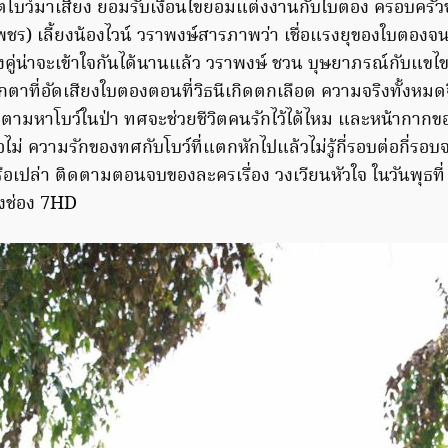
ีวิตโบว์มาเสี่ยง ยอมรับเงื่อนไขยอมแต่งงานกับใบตอง ครอบครัว
เพชร) เลี้ยงน้องไวน์ วราพงษ์สารภาพว่า เชื่อแรงยุของใบตองจ
่ทั้งคู่น่าจะเข้าใจกันได้นานแล้ว วราพงษ์ ชวน บุษยาภรณ์กับแข
ุ๊กตาที่อัดเสียงใบตองตอนที่วิธนีเกิดตกเลือด ความจริงทั้งห
ามหาโบว์ในป่า ทศจะช่วยชีวิตคนรักไว้ได้ไหม และหน้ากากข
ม่ ความรักของทศกับโบว์ที่แตกหักไปแล้วไม่รู้กี่รอบต่อกี่ร
้งหรือเปล่า ติดตามตอนจบของละครเรื่อง วงเวียนหัวใจ ในวันพุธท
างช่อง 7HD