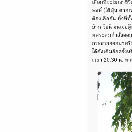
เลือกที่จะไม่เอาช
พงษ์ (ไต้ฝุ่น ตาก
ต้องเลิกกัน ทั้งที
บ้าน วิธนี จนเจอต
ทศระดมกำลังออกต
กระชากออกมาหรือไ
ได้ดั่งเดิมอีกครั
เวลา 20.30 น. ท