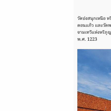
วัดปงสนุกเหนือ หร
ดอนแก้ว และวัดพ
จามเทวีแห่งหริภุญ
พ.ศ. 1223