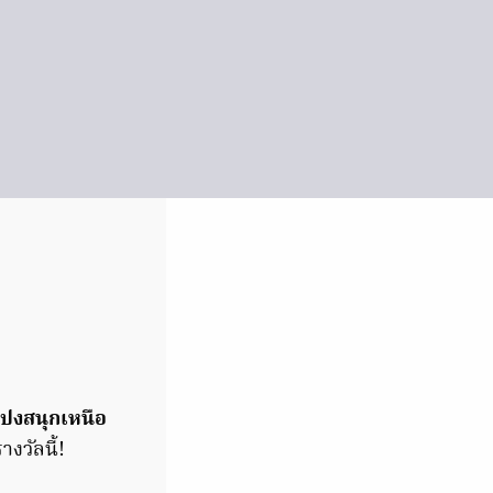
ดปงสนุกเหนือ
างวัลนี้!