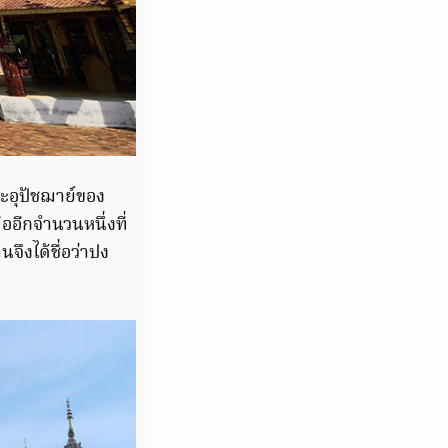
ระอุปัชฌาย์ของ
อีกจำนวนหนึ่งที่
จึงได้ชื่อว่าปง