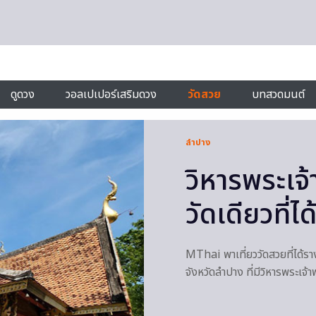
ดูดวง
วอลเปเปอร์เสริมดวง
วัดสวย
บทสวดมนต์
ลำปาง
วิหารพระเจ
วัดเดียวที่
MThai พาเที่ยววัดสวยที่ได้
จังหวัดลำปาง ที่มีวิหารพระเจ้า