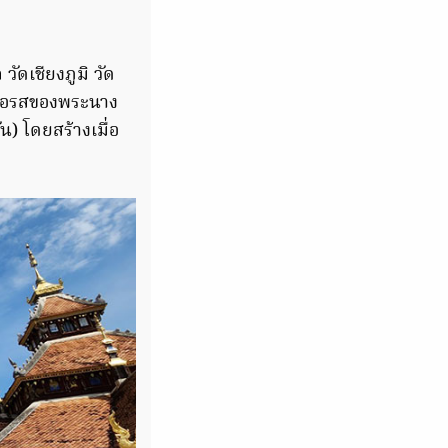
ัดเชียงภูมิ วัด
ชโอรสของพระนาง
น) โดยสร้างเมื่อ