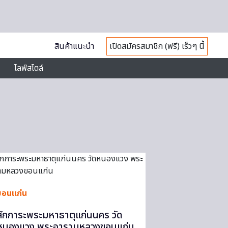
สินค้าแนะนำ
เปิดสมัครสมาชิก (ฟรี) เร็วๆ นี้
ไลฟ์สไตล์
ขอนแก่น
สักการะพระมหาธาตุแก่นนคร วัด
หนองแวง พระอารามหลวงขอนแก่น