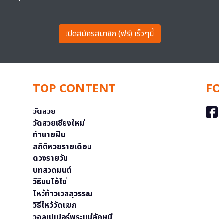
เปิดสมัครสมาชิก (ฟรี) เร็วๆนี้
TOP CONTENT
F
วัดสวย
วัดสวยเชียงใหม่
ทำนายฝัน
สถิติหวยรายเดือน
ดวงรายวัน
บทสวดมนต์
วิธีบนไอ้ไข่
ไหว้ท้าวเวสสุวรรณ
วิธีไหว้วัดแขก
วอลเปเปอร์พระแม่ลักษมี