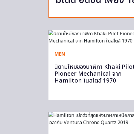
มิเต็ด อิดิชั่น เพียง 
MEN
นิยามใหม่ของนาฬิกา Khaki Pilo
Pioneer Mechanical จาก
Hamilton ในสไตล์ 1970