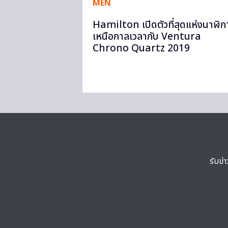
MEN
Hamilton เปิดตัวที่สุดแห่งนาฬิก
เหนือกาลเวลากับ Ventura
Chrono Quartz 2019
รับข่