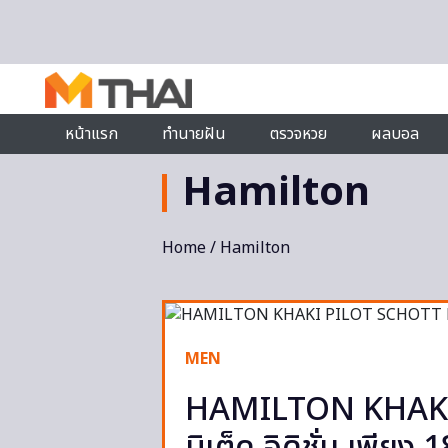
Skip to content
หน้าแรก
ทำนายฝัน
ตรวจหวย
ผลบอล
Hamilton
Home
/ Hamilton
MEN
HAMILTON KHAKI