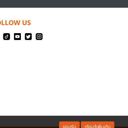
OLLOW US
ยอมรับ
เรียนรู้เพิ่มเติม