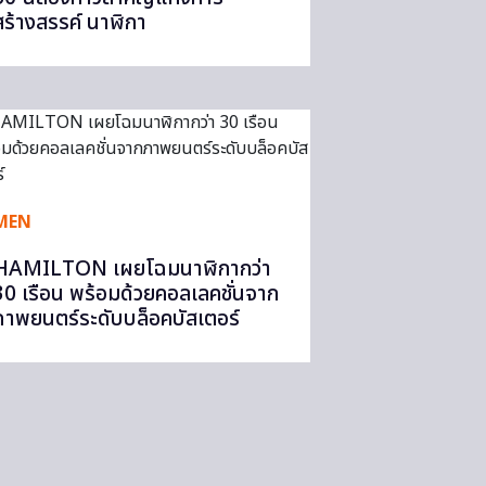
สร้างสรรค์ นาฬิกา
MEN
HAMILTON เผยโฉมนาฬิกากว่า
30 เรือน พร้อมด้วยคอลเลคชั่นจาก
ภาพยนตร์ระดับบล็อคบัสเตอร์