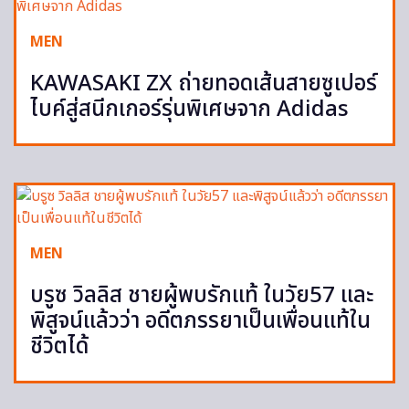
MEN
KAWASAKI ZX ถ่ายทอดเส้นสายซูเปอร์
ไบค์สู่สนีกเกอร์รุ่นพิเศษจาก Adidas
MEN
บรูซ วิลลิส ชายผู้พบรักแท้ ในวัย57 และ
พิสูจน์แล้วว่า อดีตภรรยาเป็นเพื่อนแท้ใน
ชีวิตได้