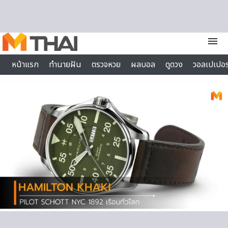
Skip to content
menu
หน้าแรก
ทำนายฝัน
ตรวจหวย
ผลบอล
ดูดวง
วอลเปเปอร
ไลฟ์สไตล์