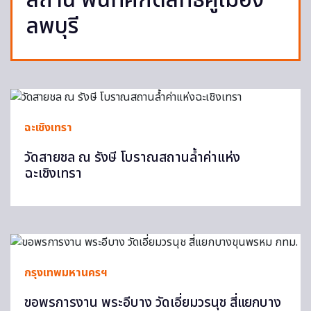
สถาน พื้นที่ศักดิ์สิทธิ์คู่เมือง
ลพบุรี
ฉะเชิงเทรา
วัดสายชล ณ รังษี โบราณสถานล้ำค่าแห่ง
ฉะเชิงเทรา
กรุงเทพมหานครฯ
ขอพรการงาน พระอีบาง วัดเอี่ยมวรนุช สี่แยกบาง