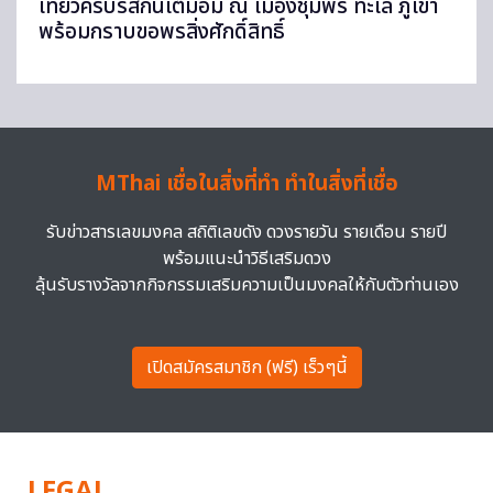
เที่ยวครบรสกินเต็มอิ่ม ณ เมืองชุมพร ทะเล ภูเขา
พร้อมกราบขอพรสิ่งศักดิ์สิทธิ์
MThai เชื่อในสิ่งที่ทำ ทำในสิ่งที่เชื่อ
รับข่าวสารเลขมงคล สถิติเลขดัง ดวงรายวัน รายเดือน รายปี
พร้อมแนะนำวิธีเสริมดวง
ลุ้นรับรางวัลจากกิจกรรมเสริมความเป็นมงคลให้กับตัวท่านเอง
เปิดสมัครสมาชิก (ฟรี) เร็วๆนี้
LEGAL