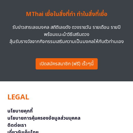
MThai เชื่อในสิ่งที่ทำ ทำในสิ่งที่เชื่อ
รับข่าวสารเลขมงคล สถิติเลขดัง ดวงรายวัน รายเดือน รายปี
พร้อมแนะนำวิธีเสริมดวง
ลุ้นรับรางวัลจากกิจกรรมเสริมความเป็นมงคลให้กับตัวท่านเอง
เปิดสมัครสมาชิก (ฟรี) เร็วๆนี้
LEGAL
นโยบายคุกกี้
นโยบายการคุ้มครองข้อมูลส่วนบุคคล
ติดต่อเรา
เกี่ยวกับเอ็มไทย