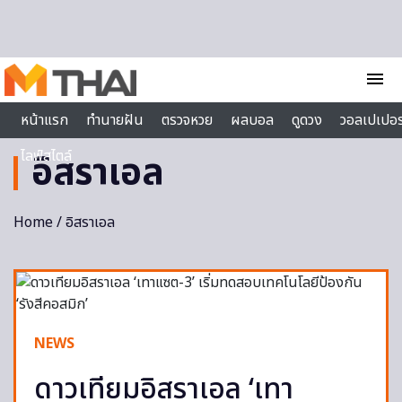
Skip to content
menu
หน้าแรก
ทำนายฝัน
ตรวจหวย
ผลบอล
ดูดวง
วอลเปเปอร
ไลฟ์สไตล์
อิสราเอล
Home
/ อิสราเอล
NEWS
ดาวเทียมอิสราเอล ‘เทา