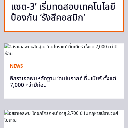
แซต-3’ เริ่มทดสอบเทคโนโลยี
ป้องกัน ‘รังสีคอสมิก’
NEWS
อิสราเอลพบหลักฐาน ‘คนโบราณ’ ดื่มเบียร์ ตั้งแต่
7,000 กว่าปีก่อน