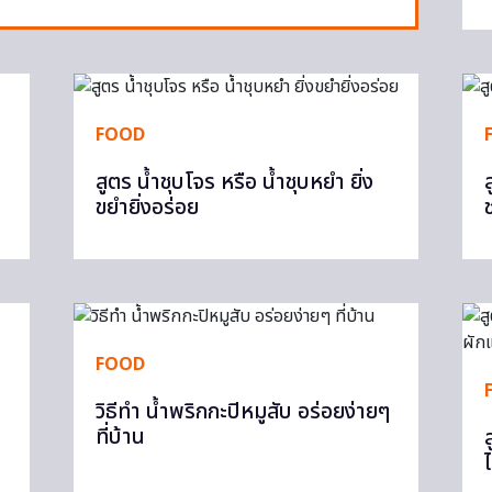
FOOD
สูตร น้ำชุบโจร หรือ น้ำชุบหยำ ยิ่ง
ขยำยิ่งอร่อย
FOOD
วิธีทำ น้ำพริกกะปิหมูสับ อร่อยง่ายๆ
ที่บ้าน