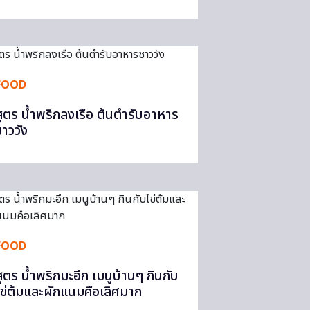
FOOD
สูตร น้ำพริกลงเรือ ต้นตำรับอาหาร
ชาววัง
FOOD
สูตร น้ำพริกมะอึก เมนูบ้านๆ กินกับ
ไข่ต้มและผักแนมคือเลิศมาก