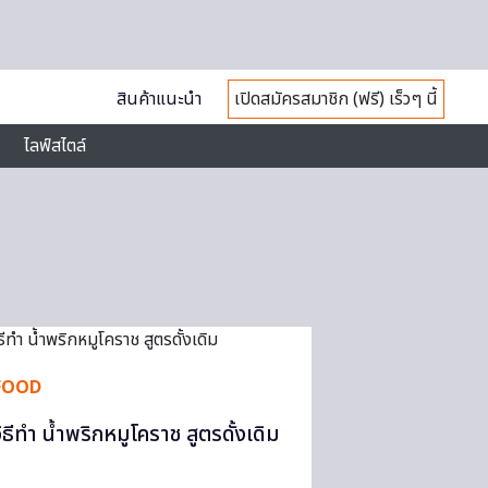
สินค้าแนะนำ
เปิดสมัครสมาชิก (ฟรี) เร็วๆ นี้
ไลฟ์สไตล์
FOOD
วิธีทำ น้ำพริกหมูโคราช สูตรดั้งเดิม