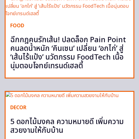
FOOD
ฉีกกฎคนรักเส้น! ปลดล็อก Pain Point
คนลดน้ำหนัก ‘คินเซน’ เปลี่ยน ‘อกไก่’ สู่
‘เส้นไร้แป้ง’ นวัตกรรม FoodTech เนื้อ
นุ่มตอบโจทย์เทรนด์เฮลตี้
DECOR
5 ดอกไม้มงคล ความหมายดี เพิ่มความ
สวยงามให้กับบ้าน