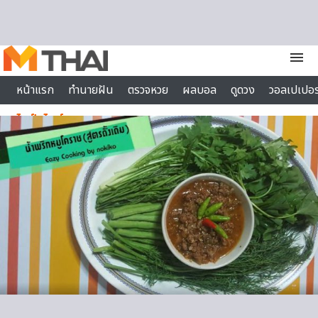
Skip to content
menu
หน้าแรก
ทำนายฝัน
ตรวจหวย
ผลบอล
ดูดวง
วอลเปเปอร
ไลฟ์สไตล์