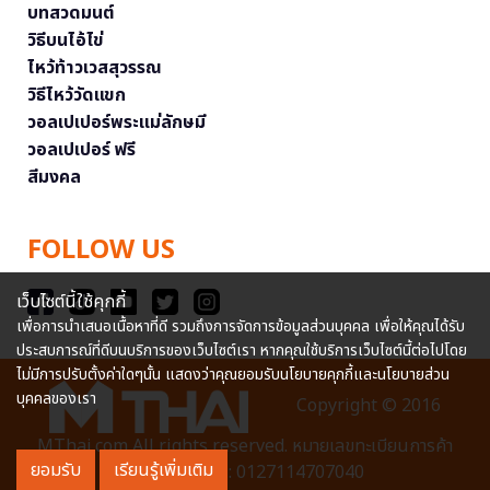
บทสวดมนต์
วิธีบนไอ้ไข่
ไหว้ท้าวเวสสุวรรณ
วิธีไหว้วัดแขก
วอลเปเปอร์พระแม่ลักษมี
วอลเปเปอร์ ฟรี
สีมงคล
FOLLOW US
เว็บไซต์นี้ใช้คุกกี้
เพื่อการนำเสนอเนื้อหาที่ดี รวมถึงการจัดการข้อมูลส่วนบุคคล เพื่อให้คุณได้รับ
ประสบการณ์ที่ดีบนบริการของเว็บไซต์เรา หากคุณใช้บริการเว็บไซต์นี้ต่อไปโดย
ไม่มีการปรับตั้งค่าใดๆนั้น แสดงว่าคุณยอมรับนโยบายคุกกี้และนโยบายส่วน
บุคคลของเรา
Copyright © 2016
MThai.com All rights reserved. หมายเลขทะเบียนการค้า
ยอมรับ
เรียนรู้เพิ่มเติม
อิเล็กทรอนิกส์ : 0127114707040