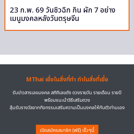
23 ก.พ. 69 วันชิวฉิก กิน ผัก 7 อย่าง
เมนูมงคลหลังวันตรุษจีน
MThai เชื่อในสิ่งที่ทำ ทำในสิ่งที่เชื่อ
รับข่าวสารเลขมงคล สถิติเลขดัง ดวงรายวัน รายเดือน รายปี
พร้อมแนะนำวิธีเสริมดวง
ลุ้นรับรางวัลจากกิจกรรมเสริมความเป็นมงคลให้กับตัวท่านเอง
เปิดสมัครสมาชิก (ฟรี) เร็วๆนี้