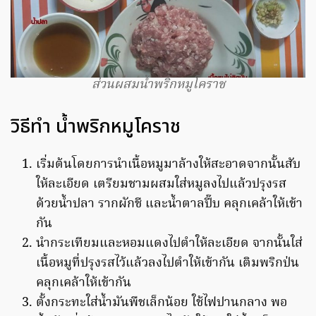
ส่วนผสมน้ำพริกหมูโคราช
วิธีทำ น้ำพริกหมูโคราช
เริ่มต้นโดยการนำเนื้อหมูมาล้างให้สะอาดจากนั้นสับ
ให้ละเอียด เตรียมชามผสมใส่หมูลงไปแล้วปรุงรส
ด้วยน้ำปลา รากผักชี และน้ำตาลปี๊บ คลุกเคล้าให้เข้า
กัน
นำกระเทียมและหอมแดงไปตำให้ละเอียด จากนั้นใส่
เนื้อหมูที่ปรุงรสไว้แล้วลงไปตำให้เข้ากัน เติมพริกป่น
คลุกเคล้าให้เข้ากัน
ตั้งกระทะใส่น้ำมันพืชเล็กน้อย ใช้ไฟปานกลาง พอ