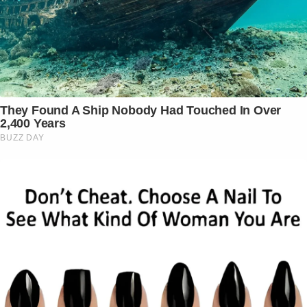
They Found A Ship Nobody Had Touched In Over
2,400 Years
BUZZ DAY