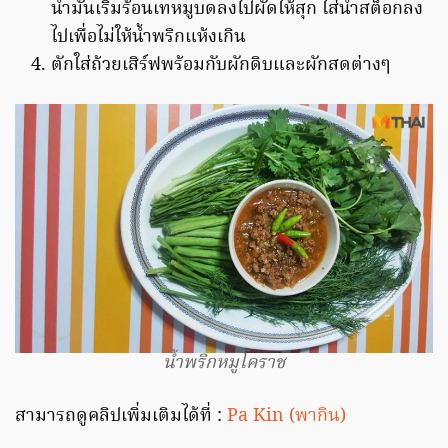
น้ำมันเริ่มร้อนเทหมูบดลงไปผัดให้สุก ใส่น้ำสต็อกลง
ไปเพื่อไม่ให้น้ำพริกแห้งเกิน
ตักใส่ถ้วยเสิร์ฟพร้อมกับผักดิบและผักสดต่างๆ
น้ำพริกหมูโคราช
สามารถดูคลิปเพิ่มเติมได้ที่ :
Pa Kin (พากิน)