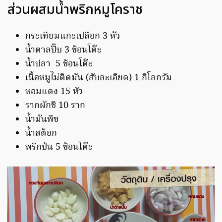
ส่วนผสมน้ำพริกหมูโคราช
กระเทียมแกะเปลือก 3 หัว
น้ำตาลปี๊บ 3 ช้อนโต๊ะ
น้ำปลา 5 ช้อนโต๊ะ
เนื้อหมูไม่ติดมัน (สับละเอียด) 1 กิโลกรัม
หอมแดง 15 หัว
รากผักชี 10 ราก
น้ำมันพืช
น้ำสต็อก
พริกป่น 5 ช้อนโต๊ะ