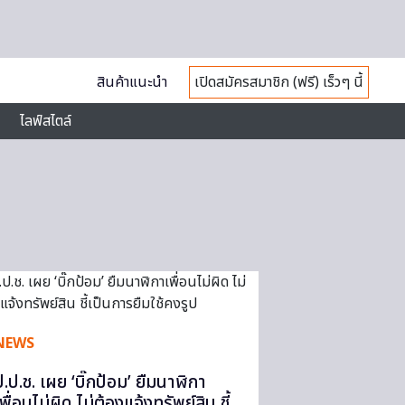
สินค้าแนะนำ
เปิดสมัครสมาชิก (ฟรี) เร็วๆ นี้
ไลฟ์สไตล์
NEWS
ป.ป.ช. เผย ‘บิ๊กป้อม’ ยืมนาฬิกา
พื่อนไม่ผิด ไม่ต้องแจ้งทรัพย์สิน ชี้