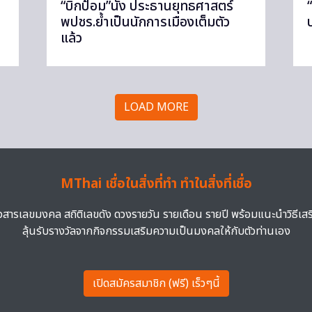
“บิ๊กป้อม”นั่ง ประธานยุทธศาสตร์
พปชร.ย้ำเป็นนักการเมืองเต็มตัว
แล้ว
LOAD MORE
MThai เชื่อในสิ่งที่ทำ ทำในสิ่งที่เชื่อ
าวสารเลขมงคล สถิติเลขดัง ดวงรายวัน รายเดือน รายปี พร้อมแนะนำวิธีเส
ลุ้นรับรางวัลจากกิจกรรมเสริมความเป็นมงคลให้กับตัวท่านเอง
เปิดสมัครสมาชิก (ฟรี) เร็วๆนี้