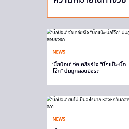
ความหมายในทางวิช
NEWS
‘บิ๊กป้อม’ จ่อเคลียร์ใจ “บิ๊กแป๊ะ-บิ๊ก
โจ๊ก” ปมถูกลอบยิงรถ
NEWS