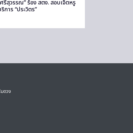
“ศรีสุวรรณ” ร้อง สตง. สอบเจ็ตหรู
บริการ “ประวิตร”
ริมดวง