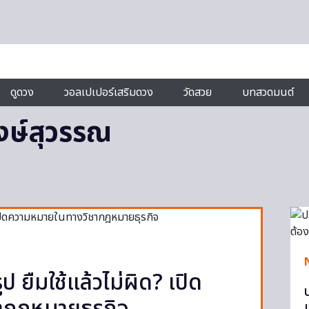
ดูดวง
วอลเปเปอร์เสริมดวง
วัดสวย
บทสวดมนต์
งษ์สุวรรณ
ป ยืมใช้แล้วไม่ผิด? เปิด
เ