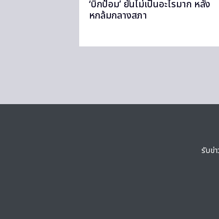
‘บิ๊กป้อม’ ยันไม่เป็นอะไรมาก หลัง
หกล้มกลางสภา
รับข่