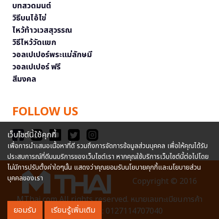
บทสวดมนต์
วิธีบนไอ้ไข่
ไหว้ท้าวเวสสุวรรณ
วิธีไหว้วัดแขก
วอลเปเปอร์พระแม่ลักษมี
วอลเปเปอร์ ฟรี
สีมงคล
FOLLOW US
เว็บไซต์นี้ใช้คุกกี้
เพื่อการนำเสนอเนื้อหาที่ดี รวมถึงการจัดการข้อมูลส่วนบุคคล เพื่อให้คุณได้รับ
ประสบการณ์ที่ดีบนบริการของเว็บไซต์เรา หากคุณใช้บริการเว็บไซต์นี้ต่อไปโดย
ไม่มีการปรับตั้งค่าใดๆนั้น แสดงว่าคุณยอมรับนโยบายคุกกี้และนโยบายส่วน
บุคคลของเรา
Copyright © 2016
MThai.com All rights reserved. หมายเลขทะเบียนการค้า
ยอมรับ
เรียนรู้เพิ่มเติม
อิเล็กทรอนิกส์ : 0127114707040