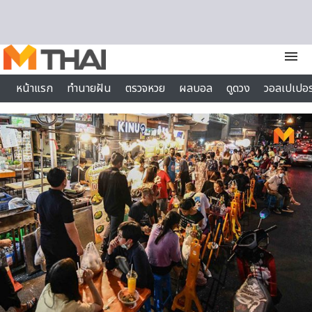
Skip to content
menu
หน้าแรก
ทำนายฝัน
ตรวจหวย
ผลบอล
ดูดวง
วอลเปเปอร
ไลฟ์สไตล์