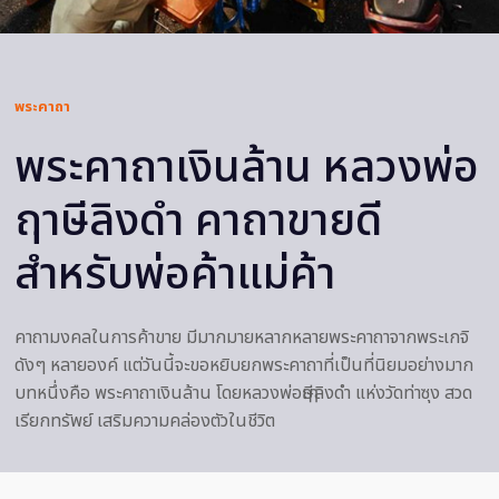
พระคาถา
พระคาถาเงินล้าน หลวงพ่อ
ฤาษีลิงดำ คาถาขายดี
สำหรับพ่อค้าแม่ค้า
คาถามงคลในการค้าขาย มีมากมายหลากหลายพระคาถาจากพระเกจิ
ดังๆ หลายองค์ แต่วันนี้จะขอหยิบยกพระคาถาที่เป็นที่นิยมอย่างมาก
บทหนึ่งคือ พระคาถาเงินล้าน โดยหลวงพ่อฤๅษีลิงดำ แห่งวัดท่าซุง สวด
เรียกทรัพย์ เสริมความคล่องตัวในชีวิต