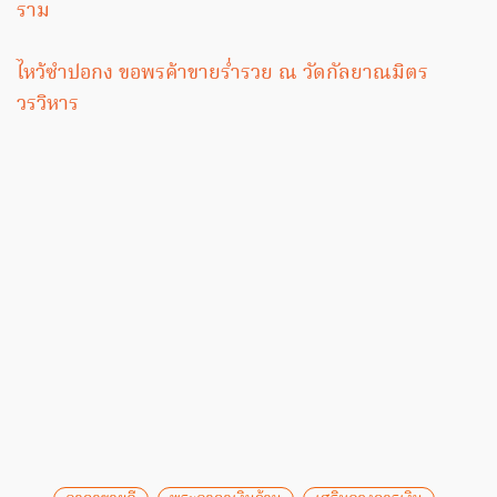
ราม
ไหว้ซำปอกง ขอพรค้าขายร่ำรวย ณ วัดกัลยาณมิตร
วรวิหาร