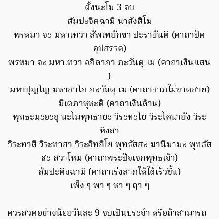
ตั้งนะโม 3 จบ
สัมปะจิตฉามิ นาสังสิโม
พรหมา จะ มหาเทวา สัพเพยักขา ปะรายันติ (คาถาปัด
อุปสรรค)
พรหมา จะ มหาเทวา อภิลาภา ภะวันตุ เม (คาถาเงินแสน
)
มหาปุญโญ มหาลาโภ ภะวันตุ เม (คาถาลาภไม่ขาดสาย)
มิเตภาหุหะติ (คาถาเงินล้าน)
พุทธะมะอะอุ นะโมพุทธายะ วิระทะโย วิระโคนายัง วิระ
หิงสา
วิระทาสี วิระทาสา วิระอิทถิโย พุทธัสสะ มานีมามะ พุทธัส
สะ สวาโหม (คาถาพระปัจเจกพุทธเจ้า)
สัมปะติจฉามิ (คาถาเร่งลาภให้ได้เร็วขึ้น)
เพ็ง ๆ พา ๆ หา ๆ ฤา ๆ
ควรสวดอย่างน้อยวันละ 9 จบเป็นประจำ หรือถ้าสามารถ