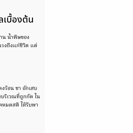
เบื้องต้น
มาน
น้ำพิษของ
งถึงแก่ชีวิต แต่
งร้อน ชา อักเสบ
บริเวณที่ถูกกัด ใน
อคหมดสติ ให้รีบพา