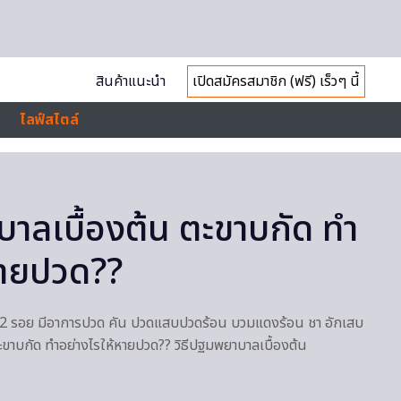
สินค้าแนะนำ
เปิดสมัครสมาชิก (ฟรี) เร็วๆ นี้
ไลฟ์สไตล์
บาลเบื้องต้น ตะขาบกัด ทำ
หายปวด??
้ยว 2 รอย มีอาการปวด คัน ปวดแสบปวดร้อน บวมแดงร้อน ชา อักเสบ
 ตะขาบกัด ทำอย่างไรให้หายปวด?? วิธีปฐมพยาบาลเบื้องต้น