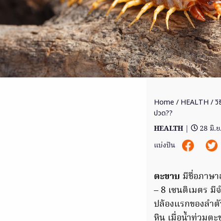
Home
/
HEALTH
/ วิ
ปวด??
HEALTH
|
28 มิ.
แบ่งปัน
ตะขาบ
มีชื่อภาษา
– 8 เซนติเมตร มีจ
ปล้องแรกของลำตัว ต
หิน เมื่อน้ำท่วมต