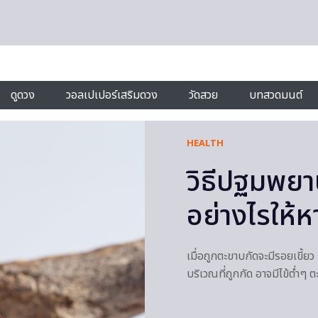
ดูดวง
วอลเปเปอร์เสริมดวง
วัดสวย
บทสวดมนต์
HEALTH
วิธีปฐมพยา
อย่างไรให้
เมื่อถูกตะขาบกัดจะมีรอยเขี
บริเวณที่ถูกกัด อาจมีไข้ต่ำๆ