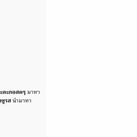
มะละกอสดๆ
มาทา
ชูรส
นำมาทา