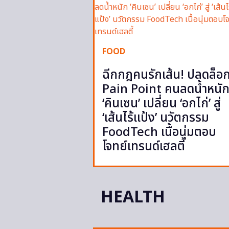
FOOD
ฉีกกฎคนรักเส้น! ปลดล็อ
Pain Point คนลดน้ำหนั
‘คินเซน’ เปลี่ยน ‘อกไก่’ สู่
‘เส้นไร้แป้ง’ นวัตกรรม
FoodTech เนื้อนุ่มตอบ
โจทย์เทรนด์เฮลตี้
HEALTH