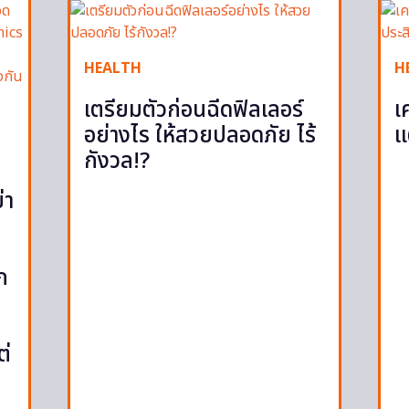
HEALTH
H
เตรียมตัวก่อนฉีดฟิลเลอร์
เ
อย่างไร ให้สวยปลอดภัย ไร้
แ
กังวล!?
่า
ก
ต่