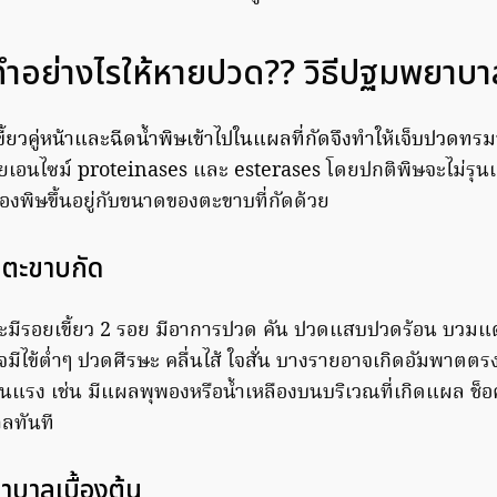
ำอย่างไรให้หายปวด?? วิธีปฐมพยาบาล
ี้ยวคู่หน้าและฉีดน้ำพิษเข้าไปในแผลที่กัดจึงทำให้เจ็บปวดทร
อนไซม์ proteinases และ esterases โดยปกติพิษจะไม่รุนแร
ของพิษขึ้นอยู่กับขนาดของตะขาบที่กัดด้วย
 ตะขาบกัด
จะมีรอยเขี้ยว 2 รอย มีอาการปวด คัน ปวดแสบปวดร้อน บวมแด
าจมีไข้ต่ำๆ ปวดศีรษะ คลื่นไส้ ใจสั่น บางรายอาจเกิดอัมพาตตรง
รุนแรง เช่น มีแผลพุพองหรือน้ำเหลืองบนบริเวณที่เกิดแผล ช็
าลทันที
าบาลเบื้องต้น