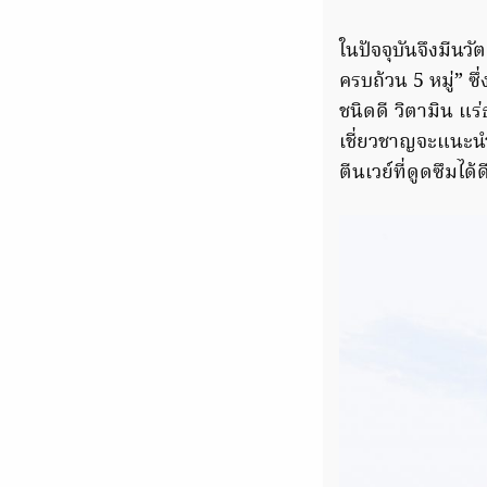
ในปัจจุบันจึงมีนว
ครบถ้วน 5 หมู่” ซ
ชนิดดี วิตามิน แร
เชี่ยวชาญจะแนะนำใ
ตีนเวย์ที่ดูดซึมได้