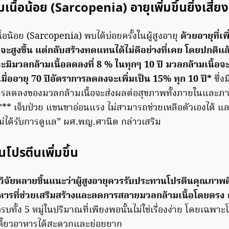
นื้อน้อย (Sarcopenia) อายุเพิ่มขึ้นยิ่งเสี่ยง
อน้อย (Sarcopenia) พบได้บ่อยครั้งในผู้สูงอายุ
ด้วยอายุที่เ
ะสูงขึ้น แต่กลับสร้างทดแทนได้ไม่ดีอย่างที่เคย โดยปกติแล้ว
ปจะมีมวลกล้ามเนื้อลดลงที่ 8 % ในทุกๆ 10 ปี มวลกล้ามเนื้อ
จนเมื่ออายุ 70 ปีอัตราการลดลงจะเพิ่มเป็น 15% ทุก 10 ปี*
ซึ่ง
ารลดลงของมวลกล้ามเนื้อจะส่งผลต่อสุขภาพทั้งภายในและภาย
** เจ็บป่วย แขนขาอ่อนแรง ไม่สามารถช่วยเหลือตัวเองได้ และ
ไม่ได้รับการดูแล” ผศ.พญ.ศานิต กล่าวเสริม
โปรตีนเพิ่มขึ้น
วิจัยหลายชิ้นแนะว่าผู้สูงอายุควรรับประทานโปรตีนคุณภาพดีเ
หารที่ช่วยเสริมสร้างและลดการสลายมวลกล้ามเนื้อโดยตรง
ทั้ง 5 หมู่ในปริมาณที่เพียงพอนั้นไม่ใช่เรื่องง่าย โดยเฉพาะโ
คี้ยวอาหารได้สะดวกและย่อยยาก