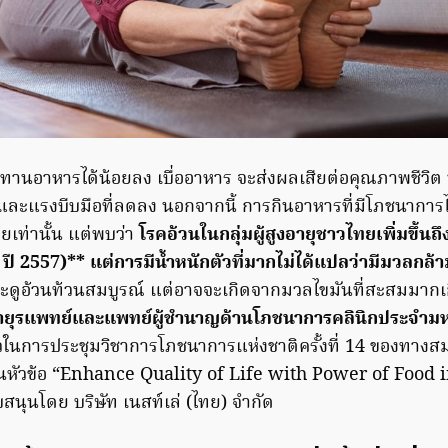
บประทานอาหารได้น้อยลง เบื่ออาหาร จะส่งผลเสียต่อคุณภาพชีวิต
 และแรงบีบมือที่ลดลง นอกจากนี้ การกินอาหารที่มีโภชนาการไ
อยเท่านั้น แต่พบว่า
โรคอ้วนในกลุ่มผู้สูงอายุชาวไทยเพิ่มขึ้นถ
บ ปี 2557)** แต่การมีน้ำหนักตัวที่มากไม่ได้แปลว่ามีมวลกล
ะดูอ้วนท้วนสมบูรณ์ แต่อาจจะเกิดจากมวลไขมันที่สะสมมาก
อายุรแพทย์และแพทย์ผู้ชำนาญด้านโภชนาการคลินิกประจำมห
วในการประชุมวิชาการโภชนาการแห่งชาติครั้งที่ 14 ของทา
นหัวข้อ “Enhance Quality of Life with Power of Food 
สนุนโดย บริษัท เนสท์เล่ (ไทย) จำกัด