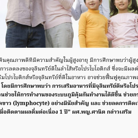
ีนคุณภาพดีทีมีความสำคัญในผู้สูงอายุ มีการศึกษาพบว่าผู้สู
การลดลงของจุลินทรีย์ดีในลำไส้หรือโปรไบโอติกส์ ซึ่งจะมีผล
สริมโปรไบติกส์หรือจุลินทรีย์ที่ดีในอาหาร อาจช่วยฟื้นฟูคุณภา
ี
โดยมีการศึกษาพบว่า การเสริมอาหารที่มีจุลินทรีย์ดีหรือโปร
ส่วนช่วยให้การทำงานของระบบภูมิคุ้มกันทำงานได้ดีขึ้น ช่วย
ดขาว (lymphocyte) อย่างมีนัยสำคัญ และ ช่วยลดการติดเชื้
มื่อติดตามผลดื่มต่อเนื่อง 1 ปี” ผศ.พญ.ศานิต กล่าวเสริม