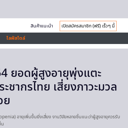
สินค้าแนะนำ
เปิดสมัครสมาชิก (ฟรี) เร็วๆ นี้
ไลฟ์สไตล์
 64 ยอดผู้สูงอายุพุ่งแตะ
ะชากรไทย เสี่ยงภาวะมวล
้อย
enia) อายุเพิ่มขึ้นยิ่งเสี่ยง งานวิจัยหลายชิ้นแนะว่าผู้สูงอายุควรรับ
ึ้น