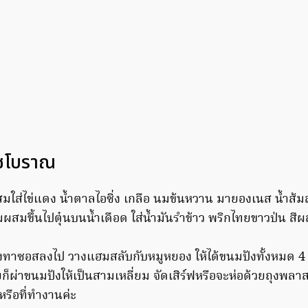
ิชโบราณ
ใส่ไข่แดง น้ำตาลไอซิ่ง เกลือ นมข้นหวาน มายองเนส น้ำส้มสาย
ผสมขึ้นไปตุ๋นบนน้ำเดือด ใส่น้ำมันรำข้าว พริกไทยขาวป่น สี
งทาซอสลงไป วางแฮมสลับกับหมูหยอง ให้ได้ขนมปังทั้งหมด 4
อยก็ผ่าขนมปังให้เป็นสามเหลี่ยม จัดเสิร์ฟหรือจะห่อด้วยถุงพล
นหรือที่ทำงานค่ะ