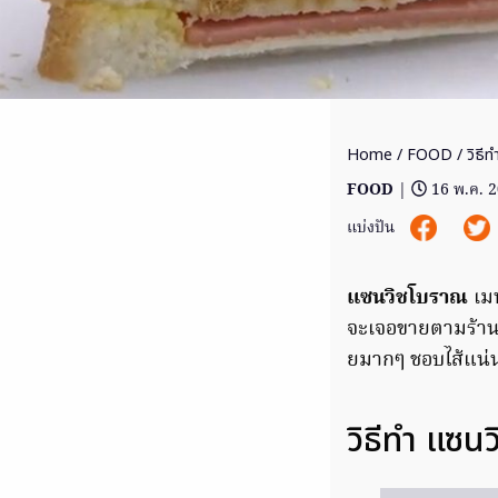
Home
/
FOOD
/ วิธีท
FOOD
|
16 พ.ค. 
แบ่งปัน
แซนวิชโบราณ
เมน
จะเจอขายตามร้านข
ยมากๆ ชอบไส้แน่น
วิธีทำ แซน