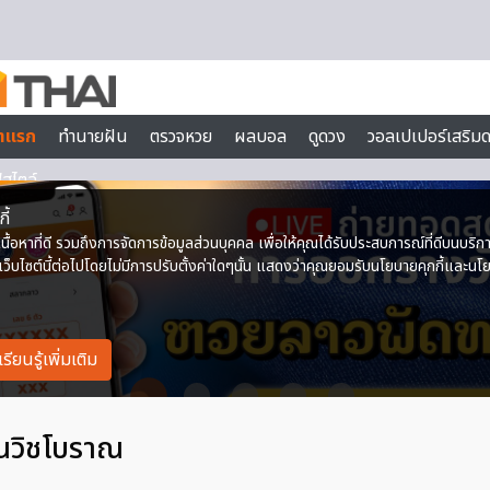
นวิชโบราณ