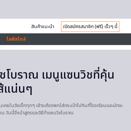
สินค้าแนะนำ
เปิดสมัครสมาชิก (ฟรี) เร็วๆ นี้
ไลฟ์สไตล์
ิชโบราณ เมนูแซนวิชที่คุ้น
ส้แน่นๆ
นเคยในวัยเด็กทุกๆ เช้าจะต้องพกใส่กระเป๋าไปกินที่โรงเรียนและมักจะ
 วันนี้จึงนำสูตรและวิธีทำแซนวิชโบราณ