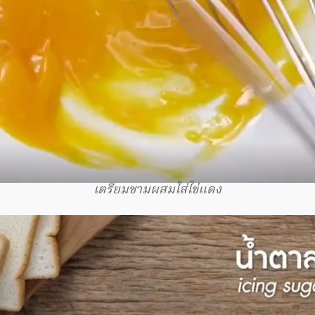
เตรียมชามผสมใส่ไข่แดง