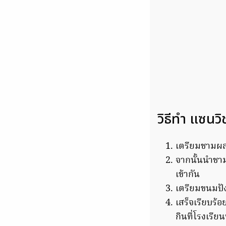
วิธีทำ แซนว
เตรียมชามผสม
จากนั้นนำชาม
เข้ากัน
เตรียมขนมปั
เสร็จเรียบร้
กินที่โรงเรีย