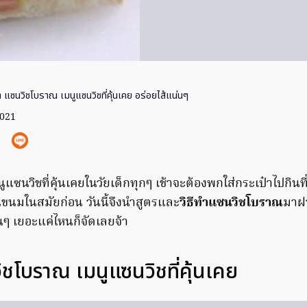
ำ แซนวิชโบราณ เมนูแซนวิชที่คุ้นเคย อร่อยไส้แน่นๆ
2021
ูแซนวิชที่คุ้นเคยในวัยเด็กทุกๆ เช้าจะต้องพกใส่กระเป๋าไปกินท
นมในสมัยก่อน วันนี้จึงนำสูตรและ
วิธีทำแซนวิชโบราณ
มาฝา
ๆ เยอะแค่ไหนก็จัดเลยจ้า
วิชโบราณ เมนูแซนวิชที่คุ้นเคย