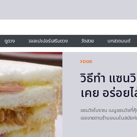
ดูดวง
วอลเปเปอร์เสริมดวง
วัดสวย
บทสวดมนต์
FOOD
วิธีทำ แซนว
เคย อร่อยไ
แซนวิชโบราณ เมนูแซนวิชที่คุ้
เจอขายตามร้านขนมในสมัยก่อน