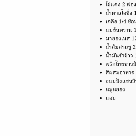
ไข่แดง 2 ฟอ
น้ำตาลไอซิ่ง 
เกลือ 1/4 ช้
นมข้นหวาน 1
มายองเนส 12
น้ำส้มสายชู 2
น้ำมันรำข้าว 
พริกไทยขาวป
สีผสมอาหาร (
ขนมปังแซนวิ
หมูหยอง
แฮม