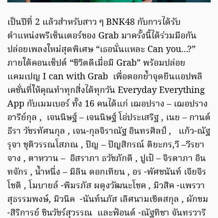
เป็นปีที่ 2 แล้วสำหรับสาว ๆ BNK48 กับการได้รับ
ตำแหน่งพรีเซ็นเตอร์ของ Grab มาครั้งนี้ได้ร่วมมือกัน
ปล่อยเพลงใหม่สุดพิเศษ “เธอนั่นแหละ Can you…?”
ภายใต้คอนเซ็ปต์ “ชีวิตดีเมื่อมี Grab” พร้อมปล่อย
แคมเปญ I can with Grab เพื่อตอกย้ำจุดยืนแอปพลิ
เคชั่นที่ให้คุณทำทุกสิ่งได้ทุกวัน Everyday Everything
App กับเมมเบอร์ ทั้ง 16 คนได้แก่ เฌอปราง – เฌอปราง
อารีย์กุล , เจนนิษฐ์ – เจนนิษฐ์ โอ่ประเสริฐ , เนย – กานต์
ธีรา วัชรทัศนกุล , เจน-กุลจิราณัฐ อินทรศิลป์ , แก้ว-ณัฐ
รุจา ชุติวรรณโสภณ , ปัญ – ปัญสิกรณ์ ติยะกร,วี –วีรยา
จาง , ตาหวาน – อิสราภา ธวัชภักดี , ปูเป้ – จิรดาภา อิน
ทจักร , น้ำหนึ่ง – มิลิน ดอกเทียน , อร -พัศชนันท์ เจียจิร
โชติ , โมบายล์ -พิมรภัส ผดุงวัฒนะโชค , มิวสิค -แพรวา
สุธรรมพงษ์, มิวนิค -นันท์นภัส เลิศนามเชิดสกุล , ผักขม
-สิริการย์ ชินวัชร์สุวรรณ และฟ้อนด์ -ณัฐทิชา จันทรวารี