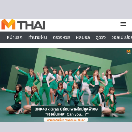
Skip to content
menu
หน้าแรก
ทำนายฝัน
ตรวจหวย
ผลบอล
ดูดวง
วอลเปเปอร
ไลฟ์สไตล์