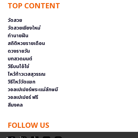
TOP CONTENT
วัดสวย
วัดสวยเชียงใหม่
ทำนายฝัน
สถิติหวยรายเดือน
ดวงรายวัน
บทสวดมนต์
วิธีบนไอ้ไข่
ไหว้ท้าวเวสสุวรรณ
วิธีไหว้วัดแขก
วอลเปเปอร์พระแม่ลักษมี
วอลเปเปอร์ ฟรี
สีมงคล
FOLLOW US