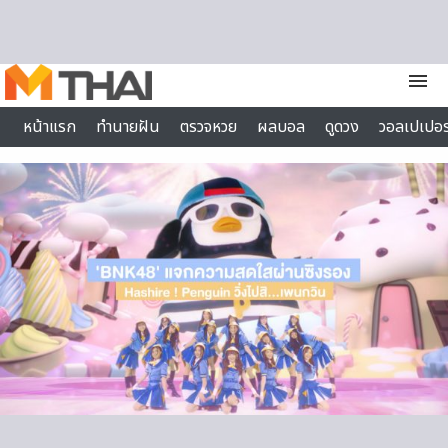
Skip to content
menu
หน้าแรก
ทำนายฝัน
ตรวจหวย
ผลบอล
ดูดวง
วอลเปเปอร
ไลฟ์สไตล์