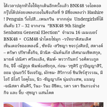
ได้เวลาปลุกหัวใจให้ลุกเต้นอีกครั้งแล้ว BNK48 วงไอดอล
กรุ๊ปได้ปล่อยเพลงรองในซิงเกิลที่ 9 มีชื่อเพลงว่า Hashire
! Penguin วิ่งไปสิ…เพนกวิน จากกลุ่ม Undergirlsที่ได้
อันดับ 17 – 32 จากงาน “BNK48 9th Single
Senbatsu General Election”
จำนวน 16 เมมเบอร์
BNK48 + CGM48 นำโดยไข่มุก
–
วรัทยาดีสมเลิศ
เซ็นเตอร์ของเพลงนี้
,
ซัทจัง -สวิชญา ขจรรุ่งศิลป์, สตางค์
– ตริษา ปรีชาตั้งกิจ, มิวนิค -นันท์นภัส เลิศนามเชิดสกุล,
มายด์ ปณิศา ศรีละเลิง, พิมพ์- พรวารินทร์ วงศ์ตระกูล
กิจ, จีจี้ -ณัฐกุล พิมพ์ธงชัยกุล, ก่อน- วฑูศิริ ภูวปัญญาสิริ,
ออม ปุณยวีร์ จึงเจริญ, ผักขม- สิริการย์ ชินวัชร์สุวรรณ, มิ
โอริ มิโอริ โอคุโบะ, นิว -ชัญญาภัค นุ่มประสพ, แบมบู
-จณิสตา ตันศิริ, รินะ- รินะ อิชึตะ, รตา รตา ชินกระจ่าง
กิจ และ จิ๊บ -สุชญา แสนโคต