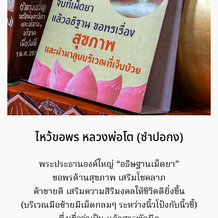
ไหว้ขอพร หลวงพ่อโต (ซำปอกง)
พระประธานองค์ใหญ่ “อธิษฐานเม็ดยา”
ขอพรด้านสุขภาพ เสริมโชคลาภ
ค้าขายดี เสริมความสิริมงคลให้ชีวิตดียิ่งขึ้น
(บริเวณมือซ้ายมีเม็ดกลมๆ ระหว่างนิ้วโป้งกับนิ้วชี้)