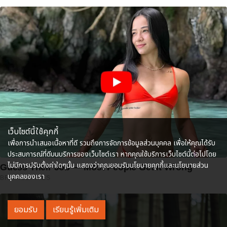
เว็บไซต์นี้ใช้คุกกี้
เพื่อการนำเสนอเนื้อหาที่ดี รวมถึงการจัดการข้อมูลส่วนบุคคล เพื่อให้คุณได้รับ
ประสบการณ์ที่ดีบนบริการของเว็บไซต์เรา หากคุณใช้บริการเว็บไซต์นี้ต่อไปโดย
ไม่มีการปรับตั้งค่าใดๆนั้น แสดงว่าคุณยอมรับนโยบายคุกกี้และนโยบายส่วน
Guess Their Job — Most People Get It Wrong
บุคคลของเรา
BRAINBERRIES
ยอมรับ
เรียนรู้เพิ่มเติม