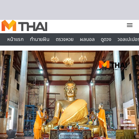
Skip to content
menu
หน้าแรก
ทำนายฝัน
ตรวจหวย
ผลบอล
ดูดวง
วอลเปเปอร
ไลฟ์สไตล์