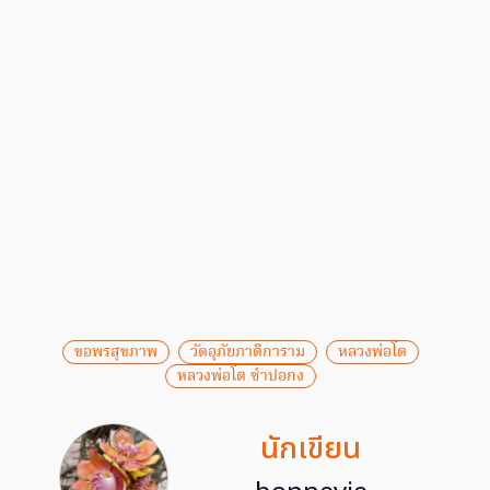
ขอพรสุขภาพ
วัดอุภัยภาติการาม
หลวงพ่อโต
หลวงพ่อโต ซำปอกง
นักเขียน