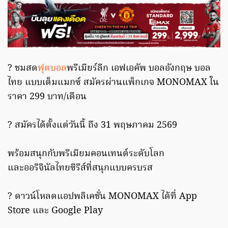
? ชมสด
ฟุตบอล
พรีเมียร์ลีก เอฟเอคัพ บอลอังกฤษ บอล
ไทย แบบเต็มแมกซ์ สมัครผ่านแพ็กเกจ MONOMAX ใน
ราคา 299 บาท/เดือน
? สมัครได้ตั้งแต่วันนี้ ถึง 31 พฤษภาคม 2569
พร้อมสนุกกับพรีเมียมคอนเทนต์ระดับโลก
และออริจินัลไทยซีรีส์ที่สนุกแบบครบรส
? ดาวน์โหลดแอปพลิเคชั่น MONOMAX ได้ที่ App
Store และ Google Play