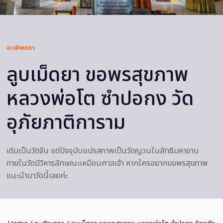
ฉะเชิงเทรา
ลูบเม็ดยา ขอพรสุขภาพ
หลวงพ่อโต ซำปอกง วัด
อุภัยภาติการาม
เดิมเป็นวัดจีน แต่ปัจจุบันแปรสภาพเป็นวัดญวนในลัทธิมหายาน
ภายในวัดมีวิหารลักษณะเหมือนศาลเจ้า หากใครอยากขอพรสุขภาพ
แนะนำมาวัดนี้เลยค่ะ