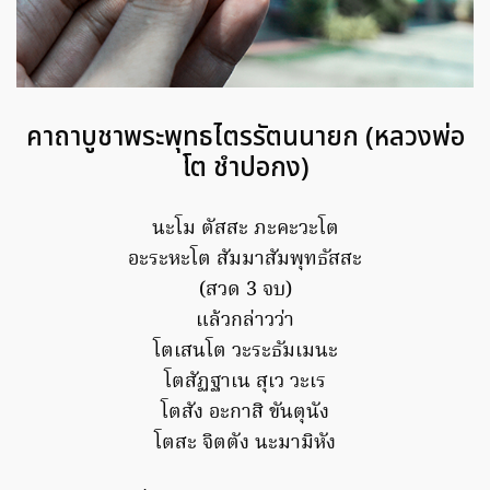
คาถาบูชาพระพุทธไตรรัตนนายก (หลวงพ่อ
โต ชำปอกง)
นะโม ตัสสะ ภะคะวะโต
อะระหะโต สัมมาสัมพุทธัสสะ
(สวด 3 จบ)
แล้วกล่าวว่า
โตเสนโต วะระธัมเมนะ
โตสัฏฐาเน สุเว วะเร
โตสัง อะกาสิ ขันตุนัง
โตสะ จิตตัง นะมามิหัง