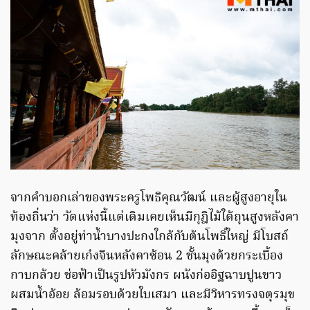
จากคำบอกเล่าของพระครูโพธิคุณวัฒน์ และผู้สูงอายุใน
ท้องถิ่นว่า วัดแห่งนี้แต่เดิมเคยเห็นมีกุฎิไม้ใต้ถุนสูงหลังคา
มุงจาก ตั้งอยู่ท่าน้ำบางปะกงใกล้กับต้นโพธิ์ใหญ่ มีโบสถ์
ลักษณะคล้ายเก๋งจีนหลังคาซ้อน 2 ชั้นมุงด้วยกระเบื้อง
กาบกล้วย ช่อฟ้าเป็นรูปหัวมังกร ผนังก่ออิฐฉาบปูนขาว
ผสมน้ำอ้อย ล้อมรอบด้วยใบเสมา และมีวิหารทรงจตุรมุข