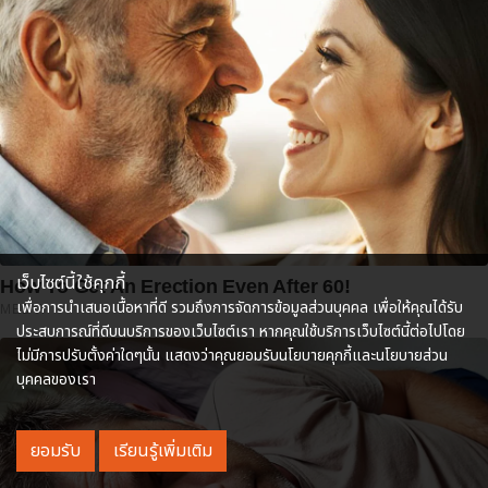
เว็บไซต์นี้ใช้คุกกี้
How To Get An Erection Even After 60!
เพื่อการนำเสนอเนื้อหาที่ดี รวมถึงการจัดการข้อมูลส่วนบุคคล เพื่อให้คุณได้รับ
MEDVI
ประสบการณ์ที่ดีบนบริการของเว็บไซต์เรา หากคุณใช้บริการเว็บไซต์นี้ต่อไปโดย
ไม่มีการปรับตั้งค่าใดๆนั้น แสดงว่าคุณยอมรับนโยบายคุกกี้และนโยบายส่วน
บุคคลของเรา
ยอมรับ
เรียนรู้เพิ่มเติม