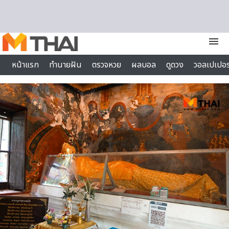
Skip to content
menu
หน้าแรก
ทำนายฝัน
ตรวจหวย
ผลบอล
ดูดวง
วอลเปเปอร
ไลฟ์สไตล์