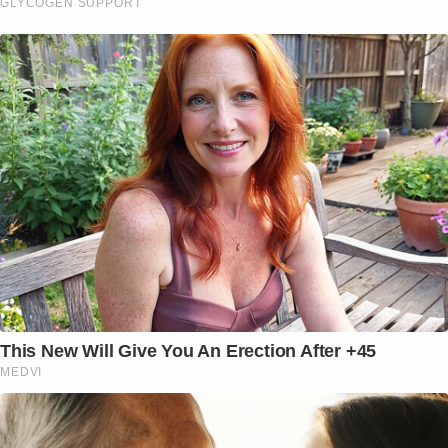
GLYCOGEN SUPPORT
This New Will Give You An Erection After +45
MEDVI