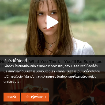
เว็บไซต์นี้ใช้คุกกี้
Her Story Isn't What You Think—You''ll Be Surprised
เพื่อการนำเสนอเนื้อหาที่ดี รวมถึงการจัดการข้อมูลส่วนบุคคล เพื่อให้คุณได้รับ
BRAINBERRIES
ประสบการณ์ที่ดีบนบริการของเว็บไซต์เรา หากคุณใช้บริการเว็บไซต์นี้ต่อไปโดย
ไม่มีการปรับตั้งค่าใดๆนั้น แสดงว่าคุณยอมรับนโยบายคุกกี้และนโยบายส่วน
บุคคลของเรา
ยอมรับ
เรียนรู้เพิ่มเติม