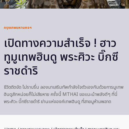
กรุงเทพมหานครฯ
เปิดทางความสำเร็จ ! ฮาว
ทูมูเทพฮินดู พระศิวะ บิ๊กซี
ราชดําริ
ชีวิตติดขัด ไม่ราบรื่น ลองมาเสริมทัพกำลังใจตัวเองกันด้วยการมูเทพ
ฮินดูสักหน่อยก็ไม่เสียหาย ครั้งนี้ MTHAI ขอแนะนำพลังดีๆ ที่นี่
พระศิวะ บิ๊กซีราชดําริ ย่านแห่งองค์เทพฮินดู ที่สายมูห้ามพลาด