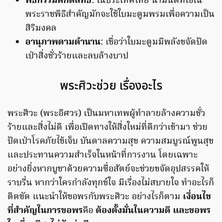
พิธีกรรมศักดิ์สิทธิ์
: ในประเทศไทย น้ำมนต์ที่ใช้ใน
พระราชพิธีสำคัญมักจะใช้ใบมะตูมพรมเพื่อความเป็น
สิริมงคล
อานุภาพตามตำนาน
: เชื่อว่าใบมะตูมมีพลังขจัดปัด
เป่าสิ่งชั่วร้ายและลบล้างบาป
พระศิวะช่วย เรื่องอะไร
พระศิวะ (พระอิศวร) เป็นมหาเทพผู้ทำลายล้างความชั่ว
ร้ายและสิ่งไม่ดี เพื่อเปิดทางให้สิ่งใหม่ที่ดีกว่าเข้ามา ช่วย
ปัดเป่าโรคภัยไข้เจ็บ บันดาลความสุข ความสมบูรณ์พูนสุข
และประทานความสำเร็จในหน้าที่การงาน โดยเฉพาะ
อย่างยิ่งหากบูชาด้วยความซื่อสัตย์จะช่วยขจัดอุปสรรคให้
ราบรื่น หากว่าใครกำลังทุกข์ใจ มีเรื่องไม่สบายใจ ทำอะไรก็
ติดขัด แนะนำให้ขอพรกับพระศิวะ อย่างไรก็ตาม
เงื่อนไข
ที่สำคัญในการขอพร
คือ
ต้องตั้งมั่นในความดี และขอพร