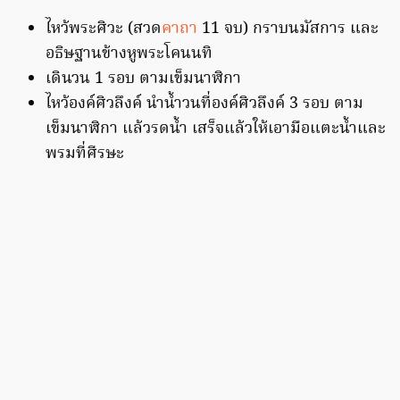
ไหว้พระศิวะ (สวด
คาถา
11 จบ) กราบนมัสการ และ
อธิษฐานข้างหูพระโคนนทิ
เดินวน 1 รอบ ตามเข็มนาฬิกา
ไหว้องค์ศิวลึงค์ นำน้ำวนที่องค์ศิวลึงค์ 3 รอบ ตาม
เข็มนาฬิกา แล้วรดน้ำ เสร็จแล้วให้เอามือแตะน้ำและ
พรมที่ศีรษะ