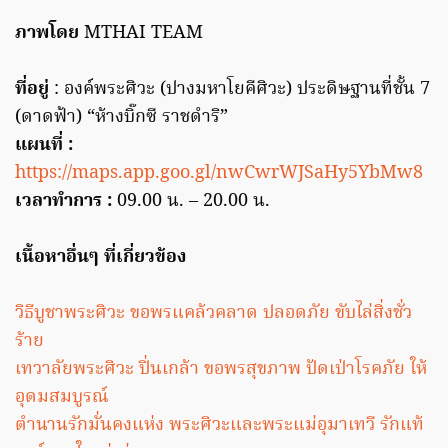
ภาพโดย
MTHAI TEAM
ที่อยู่
: องค์พระศิวะ (ปางมหาโยคีศิวะ) ประดิษฐานที่ชั้น 7
(ดาดฟ้า) “ห้างบิ๊กซี ราชดำริ”
แผนที่ :
https://maps.app.goo.gl/nwCwrWJSaHy5YbMw8
เวลาทำการ :
09.00 น. – 20.00 น.
เนื้อหาอื่นๆ ที่เกี่ยวข้อง
วิธีบูชาพระศิวะ ขอพรแคล้วคลาด ปลอดภัย ขับไล่สิ่งชั่ว
ร้าย
เทวาลัยพระศิวะ ปิ่นเกล้า ขอพรสุขภาพ ปัดเป่าโรคภัย ให้
อุดมสมบูรณ์
ตำนานรักมั่นคงแห่ง พระศิวะและพระแม่อุมาเทวี รักแท้