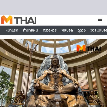
Skip to content
menu
หน้าแรก
ทำนายฝัน
ตรวจหวย
ผลบอล
ดูดวง
วอลเปเปอร
ไลฟ์สไตล์