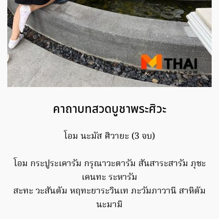
คาถาบทสวดบูชาพระศิวะ
โอม นะมัส ศิวายะ (3 จบ)
โอม กระปูระเคารัม กรุณาวะตารัม สันสาระสารัม ภุชะ
เคนทะ ระหารัม
สะทะ วะสันตัม หฤทะยาระวินเท ภะวัมภาวานี สาหิตัม
นะมามิ