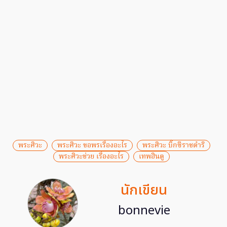
พระศิวะ
พระศิวะ ขอพรเรื่องอะไร
พระศิวะ บิ๊กซีราชดําริ
พระศิวะช่วย เรื่องอะไร
เทพฮินดู
นักเขียน
bonnevie