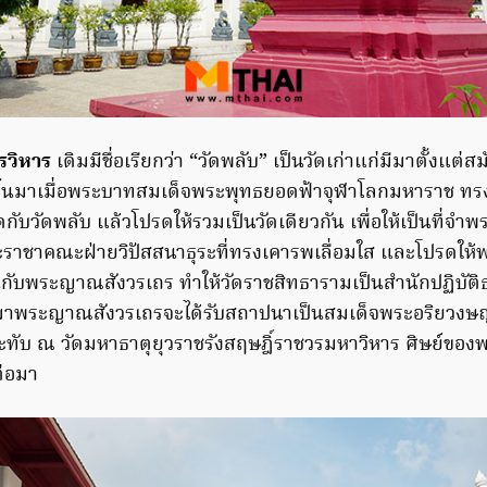
รวิหาร
เดิมมีชื่อเรียกว่า “วัดพลับ” เป็นวัดเก่าแก่มีมาตั้งแต่ส
ขึ้นมาเมื่อพระบาทสมเด็จพระพุทธยอดฟ้าจุฬาโลกมหาราช ทร
กับวัดพลับ แล้วโปรดให้รวมเป็นวัดเดียวกัน เพื่อให้เป็นที
ระราชาคณะฝ่ายวิปัสสนาธุระที่ทรงเคารพเลื่อมใส และโปรดให
ับพระญาณสังวรเถร ทำให้วัดราชสิทธารามเป็นสำนักปฏิบัติ
้ต่อมาพระญาณสังวรเถรจะได้รับสถาปนาเป็นสมเด็จพระอริยว
ะทับ ณ วัดมหาธาตุยุวราชรังสฤษฎิ์ราชวรมหาวิหาร ศิษย์ของพ
่อมา