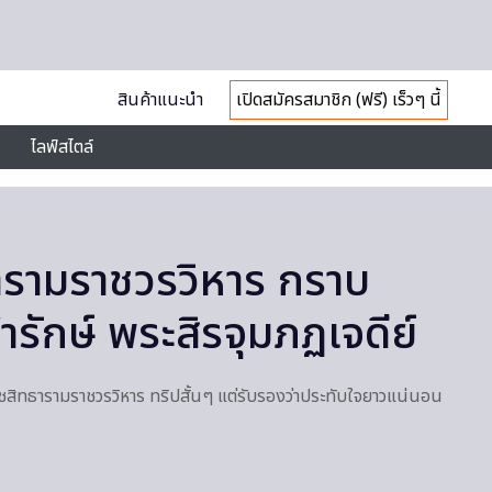
สินค้าแนะนำ
เปิดสมัครสมาชิก (ฟรี) เร็วๆ นี้
ไลฟ์สไตล์
ารามราชวรวิหาร กราบ
รักษ์ พระสิรจุมภฏเจดีย์
ราชสิทธารามราชวรวิหาร ทริปสั้นๆ แต่รับรองว่าประทับใจยาวแน่นอน