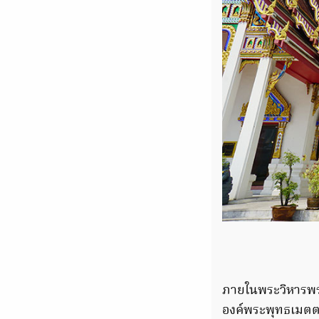
ภายในพระวิหารพร
องค์พระพุทธเมตตา