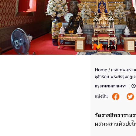
Home
/
กรุงเทพมหาน
จุฬารักษ์ พระสิรจุมภฏเจด
กรุงเทพมหานครฯ
|
แบ่งปัน
วัดราชสิทธารามร
ผสมผสานศิลปะไทย 