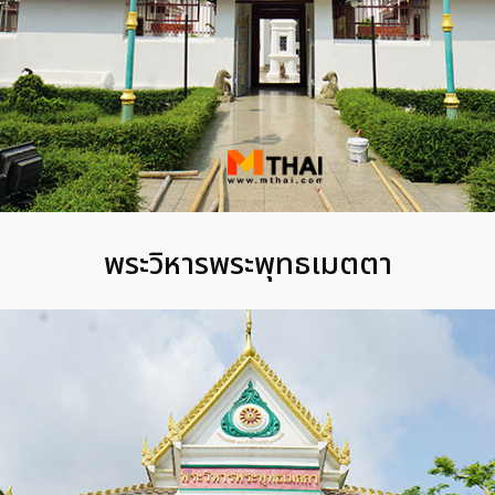
พระวิหารพระพุทธเมตตา