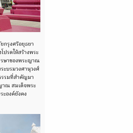
มัยกรุงศรีอยุธยา
งโปรดให้สร้างพระ
่จำพรรษาของพระญาณ
้พระบรมวงศานุวงศ์
ธรรมที่สำคัญมา
งษญาณ สมเด็จพระ
ระองค์ยังคง