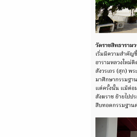
วัดราชสิทธารามว
เริ่มมีความสำคัญ
อารามหลวงใหม่ติด
สังวรเถร (สุก) พ
มาศึกษากรรมฐานก
แต่ครั้งนั้น แม
สังฆราช ย้ายไปปร
สืบทอดกรรมฐานต