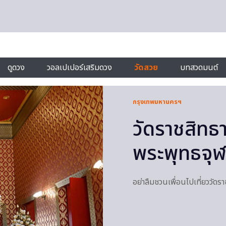
ดูดวง
วอลเปเปอร์เสริมดวง
วัดสวย
บทสวดมนต์
กรุงเทพมหานครฯ
วัดราชสิทธ
พระพุทธจุฬา
อย่าลืมชวนเพื่อนไปเที่ยววัด