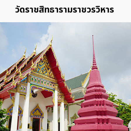
วัดราชสิทธารามราชวรวิหาร