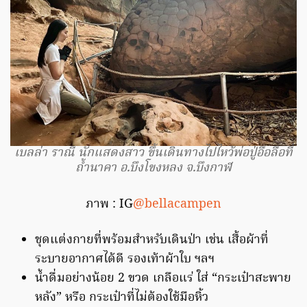
เบลล่า ราณี นักแสดงสาว ขึ้นเดินทางไปไหว้พ่อปู่อือลือที่
ถ้ำนาคา อ.บึงโขงหลง จ.บึงกาฬ
ภาพ : IG
@bellacampen
ชุดแต่งกายที่พร้อมสำหรับเดินป่า เช่น เสื้อผ้าที่
ระบายอากาศได้ดี รองเท้าผ้าใบ ฯลฯ
น้ำดื่มอย่างน้อย 2 ขวด เกลือแร่ ใส่ “กระเป๋าสะพาย
หลัง” หรือ กระเป๋าที่ไม่ต้องใช้มือหิ้ว