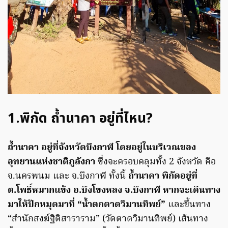
1.พิกัด ถ้ำนาคา อยู่ที่ไหน?
ถ้ำนาคา อยู่ที่จังหวัดบึงกาฬ โดยอยู่ในบริเวณของ
อุทยานแห่งชาติภูลังกา
ซึ่งจะครอบคลุมทั้ง 2 จังหวัด คือ
จ.นครพนม และ จ.บึงกาฬ ทั้งนี้
ถ้ำนาคา พิกัดอยู่ที่
ต.โพธิ์หมากแข้ง อ.บึงโขงหลง จ.บึงกาฬ หากจะเดินทาง
มาให้ปักหมุดมาที่ “น้ำตกตาดวิมานทิพย์”
และขึ้นทาง
“สำนักสงฆ์ฐิติสาราราม” (วัดตาดวิมานทิพย์) เส้นทาง