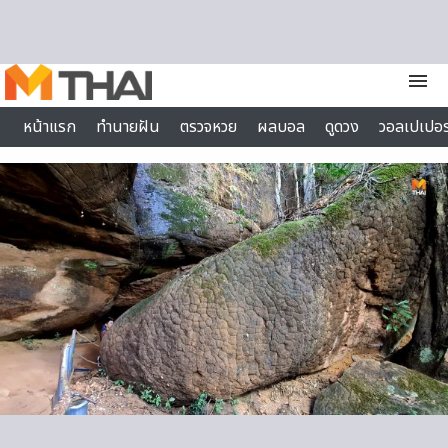
Skip to content
menu
หน้าแรก
ทำนายฝัน
ตรวจหวย
ผลบอล
ดูดวง
วอลเปเปอร
ไลฟ์สไตล์