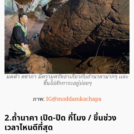
มดดำ คชาภา มีความศรัทธาเกี่ยวกับถ้ำนาคามากๆ และ
ขึ้นไปสักการะอยู่บ่อยๆ
ภาพ:
IG@moddamkachapa
2.ถ้ำนาคา เปิด-ปิด กี่โมง / ขึ้นช่วง
เวลาไหนดีที่สุด