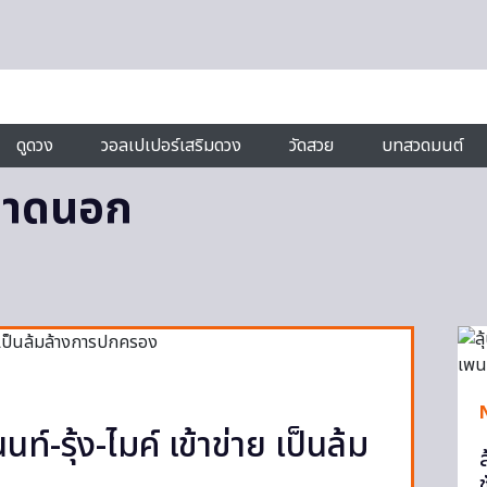
ดูดวง
วอลเปเปอร์เสริมดวง
วัดสวย
บทสวดมนต์
 จาดนอก
ท์-รุ้ง-ไมค์ เข้าข่าย เป็นล้ม