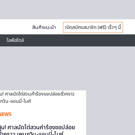
สินค้าแนะนำ
เปิดสมัครสมาชิก (ฟรี) เร็วๆ นี้
ไลฟ์สไตล์
NEWS
ลุ้น! ศาลนัดไต่สวนคำร้องขอปล่อย
ชั่วคราว เพนกวิน-แอมมี่-ไมค์