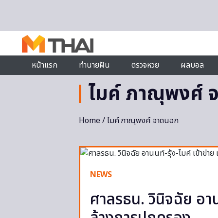
Skip to content
หน้าแรก
ทำนายฝัน
ตรวจหวย
ผลบอล
ไมค์ ภาณุพงศ์
Home
/ ไมค์ ภาณุพงศ์ จาดนอก
NEWS
ศาลรธน. วินิจฉัย อานน