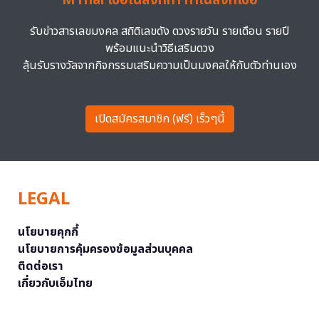
MThai เชื่อในสิ่งที่ทำ ทำในสิ่งที่เชื่อ
รับข่าวสารเลขมงคล สถิติเลขดัง ดวงรายวัน รายเดือน รายปี
พร้อมแนะนำวิธีเสริมดวง
ลุ้นรับรางวัลจากกิจกรรมเสริมความเป็นมงคลให้กับตัวท่านเอง
เปิดสมัครสมาชิก (ฟรี) เร็วๆนี้
LEGAL
นโยบายคุกกี้
นโยบายการคุ้มครองข้อมูลส่วนบุคคล
ติดต่อเรา
เกี่ยวกับเอ็มไทย