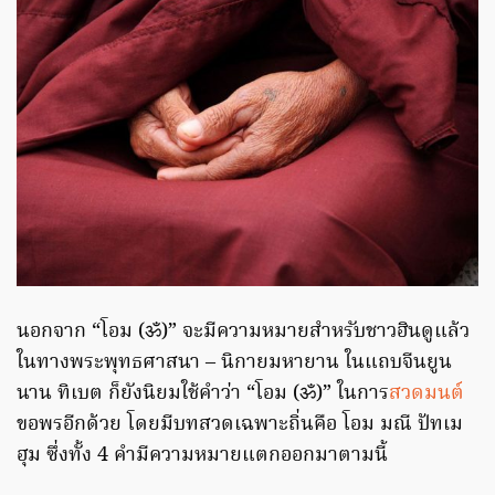
นอกจาก “โอม (ॐ)” จะมีความหมายสำหรับชาวฮินดูแล้ว
ในทางพระพุทธศาสนา – นิกายมหายาน ในแถบจีนยูน
นาน ทิเบต ก็ยังนิยมใช้คำว่า “โอม (ॐ)” ในการ
สวดมนต์
ขอพรอีกด้วย โดยมีบทสวดเฉพาะถิ่นคือ โอม มณี ปัทเม
ฮุม ซึ่งทั้ง 4 คำมีความหมายแตกออกมาตามนี้