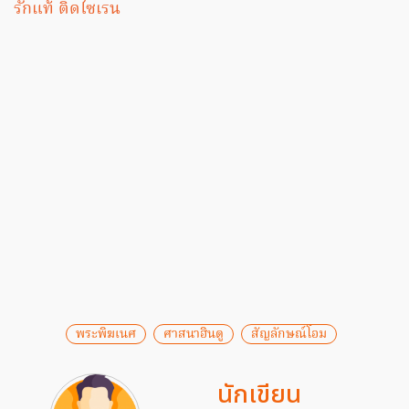
รักแท้ ติดไซเรน
พระพิฆเนศ
ศาสนาฮินดู
สัญลักษณ์โอม
นักเขียน