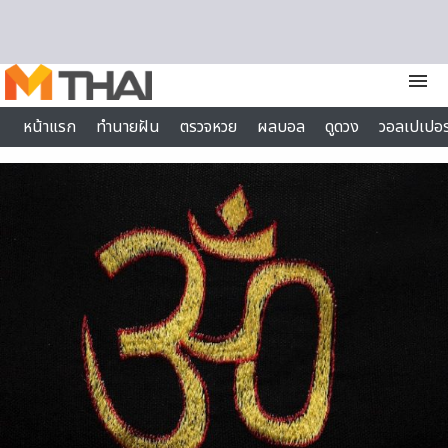
Skip to content
menu
หน้าแรก
ทำนายฝัน
ตรวจหวย
ผลบอล
ดูดวง
วอลเปเปอร
ไลฟ์สไตล์