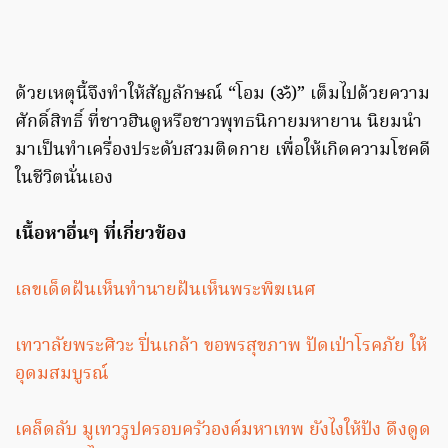
ด้วยเหตุนี้จึงทำให้สัญลักษณ์ “โอม (ॐ)” เต็มไปด้วยความ
ศักดิ์สิทธิ์ ที่ชาวฮินดูหรือชาวพุทธนิกายมหายาน นิยมนำ
มาเป็นทำเครื่องประดับสวมติดกาย เพื่อให้เกิดความโชคดี
ในชีวิตนั่นเอง
เนื้อหาอื่นๆ ที่เกี่ยวข้อง
เลขเด็ดฝันเห็นทํานายฝันเห็นพระพิฆเนศ
เทวาลัยพระศิวะ ปิ่นเกล้า ขอพรสุขภาพ ปัดเป่าโรคภัย ให้
อุดมสมบูรณ์
เคล็ดลับ มูเทวรูปครอบครัวองค์มหาเทพ ยังไงให้ปัง ดึงดูด