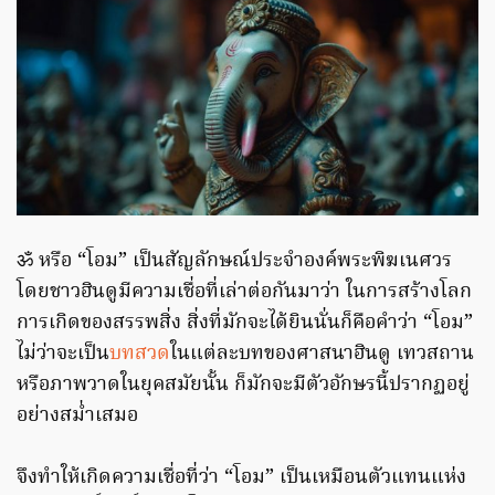
ॐ หรือ “โอม” เป็นสัญลักษณ์ประจำองค์พระพิฆเนศวร
โดยชาวฮินดูมีความเชื่อที่เล่าต่อกันมาว่า ในการสร้างโลก
การเกิดของสรรพสิ่ง สิ่งที่มักจะได้ยินนั่นก็คือคำว่า “โอม”
ไม่ว่าจะเป็น
บทสวด
ในแต่ละบทของศาสนาฮินดู เทวสถาน
หรือภาพวาดในยุคสมัยนั้น ก็มักจะมีตัวอักษรนี้ปรากฏอยู่
อย่างสม่ำเสมอ
จึงทำให้เกิดความเชื่อที่ว่า “โอม” เป็นเหมือนตัวแทนแห่ง