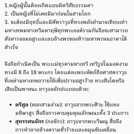
1.หญิงผู้นั้นต้องเกิดแบบผิดวิสัยธรรมดา
2. เป็นหญิงที่ไม่เคยมีมาก่อนในสามโลก
3. จะต้องมีฤทธิ์และมีศัตราวุธที่ทรงพลังอำนาจเทียบเท่า
มหาเทพมหาเทวีมหาฤษีทุกพระองค์รวมกันจึงจะสามารถ
สังหารจอมอสูรและลบล้างพรของท้าวมหาพรหมธาดาได้
สำเร็จ
จึงถือกำเนิดเป็น พระแม่ทุรคามหาเทวี เทวีรูปโฉมงดงาม
ทรงมี 8 ถึง 18 พระกร โดยแต่ละพระหัตถ์ถือศาสตราวุธ
ที่เหล่ามหาเทพถวายให้เพื่อปราบอสูรร้าย ทรงสิงโตหรือ
เสือเป็นพาหนะ อาวุธหลักประกอบด้วย:
ตรีศูล
(หอกสามง่าม): อาวุธจากพระศิวะ ใช้แทง
มหิษาสูร สื่อถึงการควบคุมคุณลักษณะทั้ง 3 ประการ
สุทรรศนจักร
(กงจักร): อาวุธจากพระวิษณุ สื่อถึง
การทำลายล้างความชั่วร้ายและหมุนขับเคลื่อน