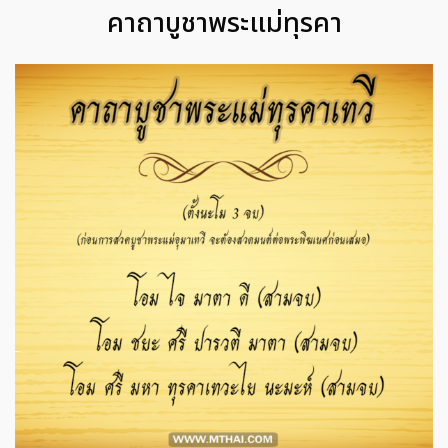
คาถาบูชาพระแม่ทุรคา