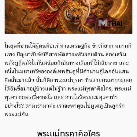
ในยุคที่ชวนให้ผู้คนท้อแท้ทางเศรษฐกิจ ข้าวก็ยาก หมากก็
แพง ปัญหาภัยพิบัติสารพัดสาระพันรอบด้าน ลองเสริม
พลังมูกู้พลังใจกันหน่อยก็เป็นทางเลือกที่ไม่เสียหาย และ
หนึ่งในมหาเทวีขององค์เทพฮินดูที่มีตำนานกู้โลกอันแสน
ลือลั่นมาแล้ว นั่นก็คือ พระแม่ทุรคา ที่หลายคนอาจจะเคย
ได้ยินชื่อมาอยู่บ้างแต่ไม่รู้ว่า พระแม่ทุรคาคือใคร, พระแม่
ทุรคา ขอพรเรื่องอะไร และ การไหว้พระแม่ทุรคาทํา
อย่างไร? ตามเรามาค่ะ เราจะพาคุณไปมูเตลูเป็นลูกรัก
พระแม่กัน
พระแม่ทุรคาคือใคร