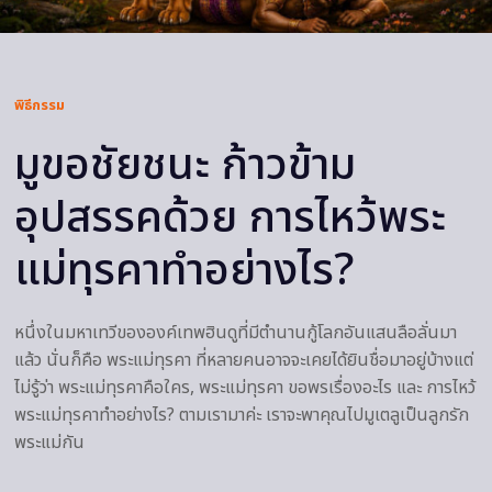
พิธีกรรม
มูขอชัยชนะ ก้าวข้าม
อุปสรรคด้วย การไหว้พระ
แม่ทุรคาทําอย่างไร?
หนึ่งในมหาเทวีขององค์เทพฮินดูที่มีตำนานกู้โลกอันแสนลือลั่นมา
แล้ว นั่นก็คือ พระแม่ทุรคา ที่หลายคนอาจจะเคยได้ยินชื่อมาอยู่บ้างแต่
ไม่รู้ว่า พระแม่ทุรคาคือใคร, พระแม่ทุรคา ขอพรเรื่องอะไร และ การไหว้
พระแม่ทุรคาทําอย่างไร? ตามเรามาค่ะ เราจะพาคุณไปมูเตลูเป็นลูกรัก
พระแม่กัน