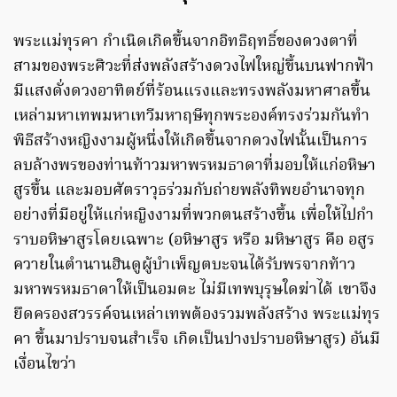
พระแม่ทุรคา กำเนิดเกิดขึ้นจากอิทธิฤทธิ์ของดวงตาที่
สามของพระศิวะที่ส่งพลังสร้างดวงไฟใหญ่ขึ้นบนฟากฟ้า
มีแสงดั่งดวงอาทิตย์ที่ร้อนแรงและทรงพลังมหาศาลขึ้น
เหล่ามหาเทพมหาเทวีมหาฤษีทุกพระองค์ทรงร่วมกันทำ
พิธีสร้างหญิงงามผู้หนึ่งให้เกิดขึ้นจากดวงไฟนั้นเป็นการ
ลบล้างพรของท่านท้าวมหาพรหมธาดาที่มอบให้แก่อหิษา
สูรขึ้น และมอบศัตราวุธร่วมกับถ่ายพลังทิพยอำนาจทุก
อย่างที่มีอยู่ให้แก่หญิงงามที่พวกตนสร้างขึ้น เพื่อให้ไปกำ
ราบอหิษาสูรโดยเฉพาะ (อหิษาสูร หรือ มหิษาสูร คือ อสูร
ควายในตำนานฮินดูผู้บำเพ็ญตบะจนได้รับพรจากท้าว
มหาพรหมธาดาให้เป็นอมตะ ไม่มีเทพบุรุษใดฆ่าได้ เขาจึง
ยึดครองสวรรค์จนเหล่าเทพต้องรวมพลังสร้าง พระแม่ทุร
คา ขึ้นมาปราบจนสำเร็จ เกิดเป็นปางปราบอหิษาสูร) อันมี
เงื่อนไขว่า