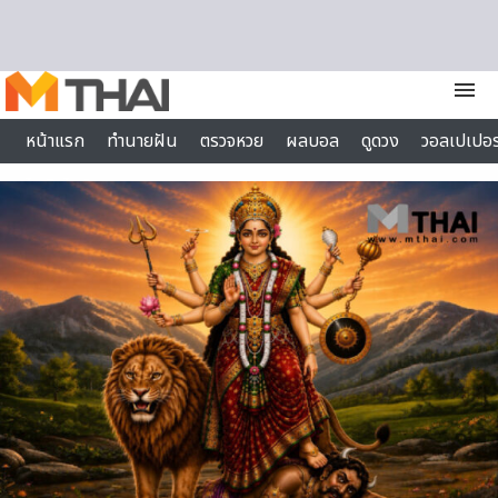
Skip to content
menu
หน้าแรก
ทำนายฝัน
ตรวจหวย
ผลบอล
ดูดวง
วอลเปเปอร
ไลฟ์สไตล์