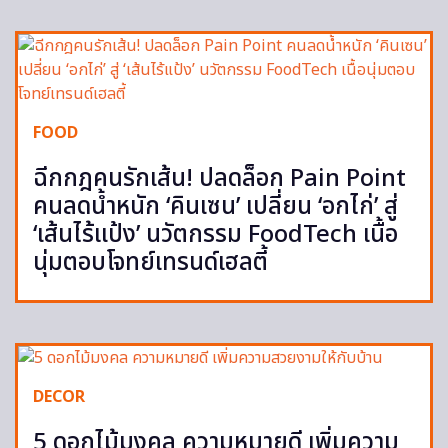
FOOD
ฉีกกฎคนรักเส้น! ปลดล็อก Pain Point
คนลดน้ำหนัก ‘คินเซน’ เปลี่ยน ‘อกไก่’ สู่
‘เส้นไร้แป้ง’ นวัตกรรม FoodTech เนื้อ
นุ่มตอบโจทย์เทรนด์เฮลตี้
DECOR
5 ดอกไม้มงคล ความหมายดี เพิ่มความ