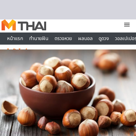
Skip to content
menu
หน้าแรก
ทำนายฝัน
ตรวจหวย
ผลบอล
ดูดวง
วอลเปเปอร
ไลฟ์สไตล์