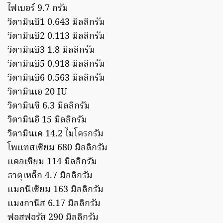
ไฟเบอร์ 9.7 กรัม
วิตามินบี1 0.643 มิลลิกรัม
วิตามินบี2 0.113 มิลลิกรัม
วิตามินบี3 1.8 มิลลิกรัม
วิตามินบี5 0.918 มิลลิกรัม
วิตามินบี6 0.563 มิลลิกรัม
วิตามินเอ 20 IU
วิตามินซี 6.3 มิลลิกรัม
วิตามินอี 15 มิลลิกรัม
วิตามินเค 14.2 ไมโครกรัม
โพแทสเซียม 680 มิลลิกรัม
แคลเซียม 114 มิลลิกรัม
ธาตุเหล็ก 4.7 มิลลิกรัม
แมกนีเซียม 163 มิลลิกรัม
แมงกานีส 6.17 มิลลิกรัม
ฟอสฟอรัส 290 มิลลิกรัม