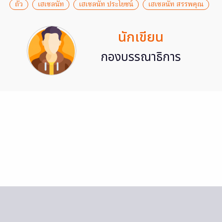
ถั่ว
เฮเซลนัท
เฮเซลนัท ประโยชน์
เฮเซลนัท สรรพคุณ
นักเขียน
กองบรรณาธิการ