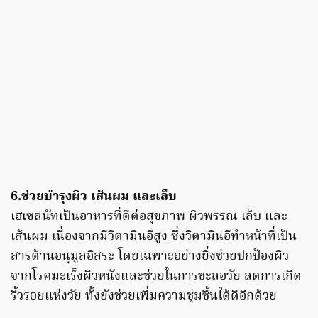
6.ช่วยบำรุงผิว เส้นผม และเล็บ
เฮเซลนัทเป็นอาหารที่ดีต่อสุขภาพ ผิวพรรณ เล็บ และ
เส้นผม เนื่องจากมีวิตามินอีสูง ซึ่งวิตามินอีทำหน้าที่เป็น
สารต้านอนุมูลอิสระ โดยเฉพาะอย่างยิ่งช่วยปกป้องผิว
จากโรคมะเร็งผิวหนังและช่วยในการชะลอวัย ลดการเกิด
ริ้วรอยแห่งวัย ทั้งยังช่วยเพิ่มความชุ่มชื้นได้ดีอีกด้วย