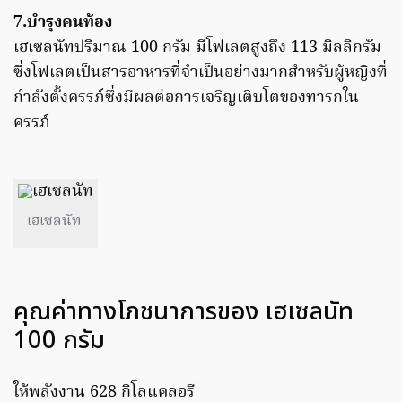
7.บำรุงคนท้อง
เฮเซลนัทปริมาณ 100 กรัม มีโฟเลตสูงถึง 113 มิลลิกรัม
ซึ่งโฟเลตเป็นสารอาหารที่จำเป็นอย่างมากสำหรับผู้หญิงที่
กำลังตั้งครรภ์ซึ่งมีผลต่อการเจริญเติบโตของทารกใน
ครรภ์
เฮเซลนัท
คุณค่าทางโภชนาการของ เฮเซลนัท
100 กรัม
ให้พลังงาน 628 กิโลแคลอรี