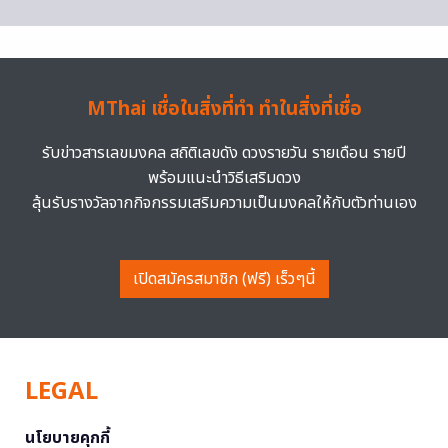
MThai เชื่อในสิ่งที่ทำ ทำในสิ่งที่เชื่อ
รับข่าวสารเลขมงคล สถิติเลขดัง ดวงรายวัน รายเดือน รายปี
พร้อมแนะนำวิธีเสริมดวง
ลุ้นรับรางวัลจากกิจกรรมเสริมความเป็นมงคลให้กับตัวท่านเอง
เปิดสมัครสมาชิก (ฟรี) เร็วๆนี้
LEGAL
นโยบายคุกกี้