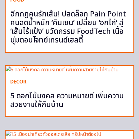
ฉีกกฎคนรักเส้น! ปลดล็อก Pain Point
คนลดน้ำหนัก ‘คินเซน’ เปลี่ยน ‘อกไก่’ สู่
‘เส้นไร้แป้ง’ นวัตกรรม FoodTech เนื้อ
นุ่มตอบโจทย์เทรนด์เฮลตี้
DECOR
5 ดอกไม้มงคล ความหมายดี เพิ่มความ
สวยงามให้กับบ้าน