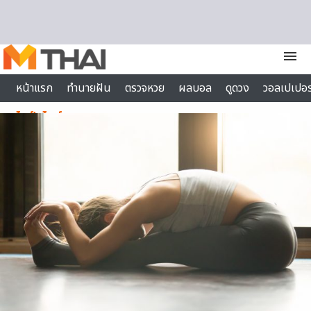
Skip to content
menu
หน้าแรก
ทำนายฝัน
ตรวจหวย
ผลบอล
ดูดวง
วอลเปเปอร
ไลฟ์สไตล์