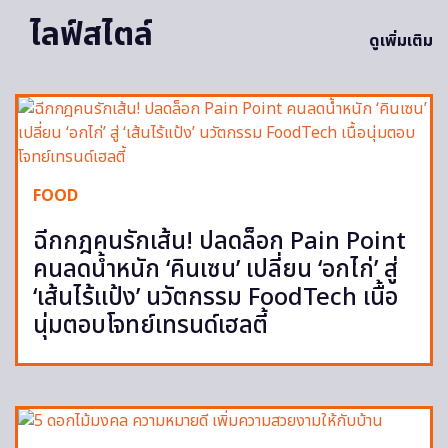
ไลฟ์สไตล์
ดูเพิ่มเติม
FOOD
ฉีกกฎคนรักเส้น! ปลดล็อก Pain Point
คนลดน้ำหนัก ‘คินเซน’ เปลี่ยน ‘อกไก่’ สู่
‘เส้นไร้แป้ง’ นวัตกรรม FoodTech เนื้อ
นุ่มตอบโจทย์เทรนด์เฮลตี้