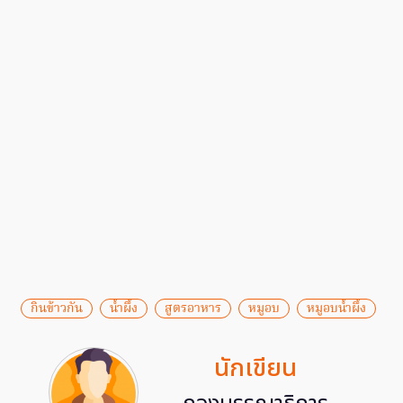
กินข้าวกัน
น้ำผึ้ง
สูตรอาหาร
หมูอบ
หมูอบน้ำผึ้ง
นักเขียน