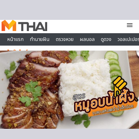
Skip to content
menu
หน้าแรก
ทำนายฝัน
ตรวจหวย
ผลบอล
ดูดวง
วอลเปเปอร
ไลฟ์สไตล์