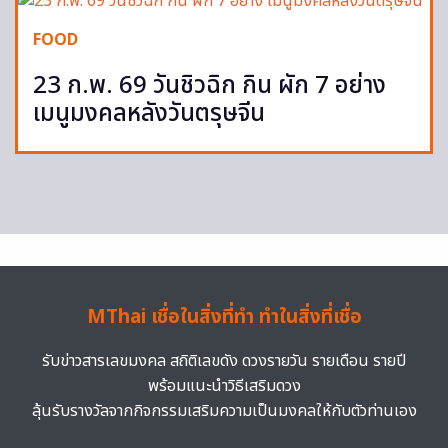
FOOD
23 ก.พ. 69 วันชิวฉิก กิน ผัก 7 อย่าง
เมนูมงคลหลังวันตรุษจีน
MThai เชื่อในสิ่งที่ทำ ทำในสิ่งที่เชื่อ
รับข่าวสารเลขมงคล สถิติเลขดัง ดวงรายวัน รายเดือน รายปี
พร้อมแนะนำวิธีเสริมดวง
ลุ้นรับรางวัลจากกิจกรรมเสริมความเป็นมงคลให้กับตัวท่านเอง