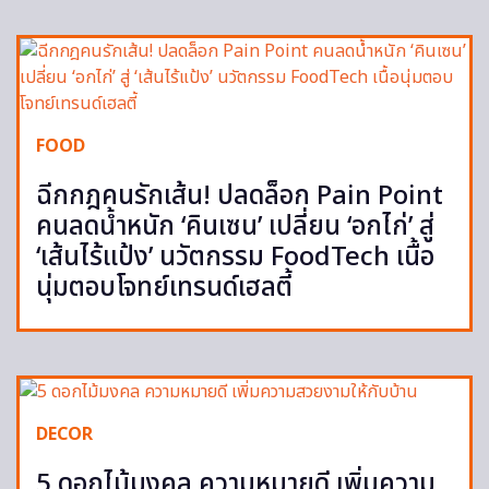
FOOD
ฉีกกฎคนรักเส้น! ปลดล็อก Pain Point
คนลดน้ำหนัก ‘คินเซน’ เปลี่ยน ‘อกไก่’ สู่
‘เส้นไร้แป้ง’ นวัตกรรม FoodTech เนื้อ
นุ่มตอบโจทย์เทรนด์เฮลตี้
DECOR
5 ดอกไม้มงคล ความหมายดี เพิ่มความ