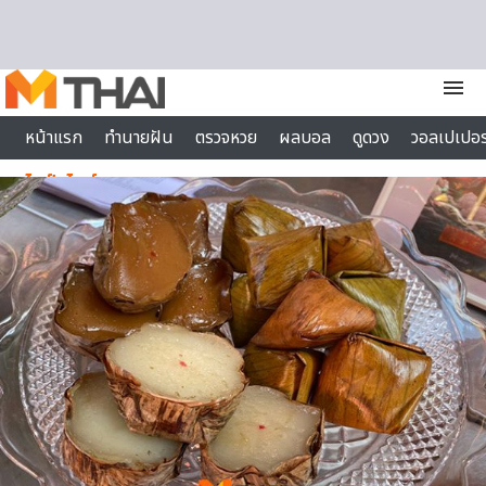
Skip to content
menu
หน้าแรก
ทำนายฝัน
ตรวจหวย
ผลบอล
ดูดวง
วอลเปเปอร
ไลฟ์สไตล์