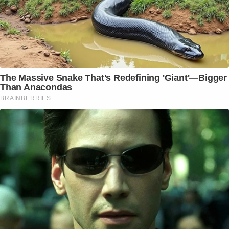
The Massive Snake That's Redefining 'Giant'—Bigger
Than Anacondas
BRAINBERRIES