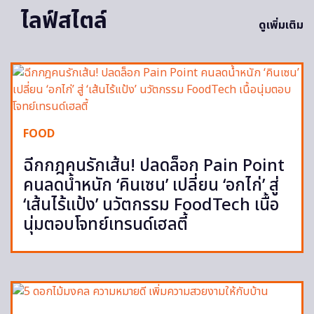
ไลฟ์สไตล์
ดูเพิ่มเติม
FOOD
ฉีกกฎคนรักเส้น! ปลดล็อก Pain Point
คนลดน้ำหนัก ‘คินเซน’ เปลี่ยน ‘อกไก่’ สู่
‘เส้นไร้แป้ง’ นวัตกรรม FoodTech เนื้อ
นุ่มตอบโจทย์เทรนด์เฮลตี้