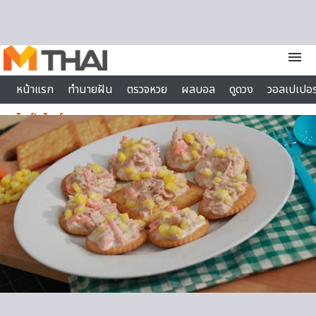
Skip to content
menu
หน้าแรก
ทำนายฝัน
ตรวจหวย
ผลบอล
ดูดวง
วอลเปเปอร
ไลฟ์สไตล์