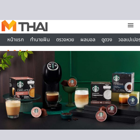
Skip to content
menu
หน้าแรก
ทำนายฝัน
ตรวจหวย
ผลบอล
ดูดวง
วอลเปเปอร
ไลฟ์สไตล์