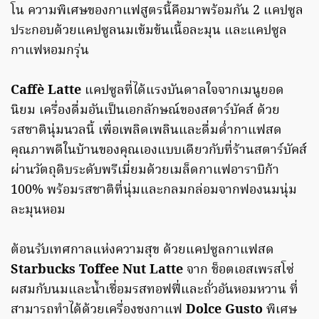
โน ความพิเศษของกาแฟสูตรนี้คือมาพร้อมกัน 2 แคปซูล
ประกอบด้วยแคปซูลนมเข้มข้นเนื้อละมุน และแคปซูล
กาแฟหอมกรุ่น
Caffè Latte
แคปซูลที่ได้แรงบันดาลใจจากเมนูยอด
นิยม เครื่องดื่มอันเป็นเอกลักษณ์ของสตาร์บัคส์ ด้วย
รสชาตินุ่มนวลนี้ เพื่อเพลิดเพลินและดื่มด่ำกาแฟสด
คุณภาพดีในบ้านของคุณเองแบบเดียวกับที่ร้านสตาร์บัคส์
ผ่านวัตถุดิบระดับพรีเมี่ยมด้วยเมล็ดกาแฟอาราบิก้า
100% พร้อมรสชาติที่นุ่มและกลมกล่อมจากฟองนมนุ่ม
ละมุนหอม
ต้อนรับเทศกาลแห่งความสุข ด้วยแคปซูลกาแฟสด
Starbucks Toffee Nut Latte
จาก ช็อตเอสเพรสโซ่
ผสมกับนมและน้ำเชื่อมรสทอฟฟี่และถั่วอันหอมหวาน ที่
สามารถทำได้ด้วยเครื่องชงกาแฟ
Dolce Gusto
พิเศษ