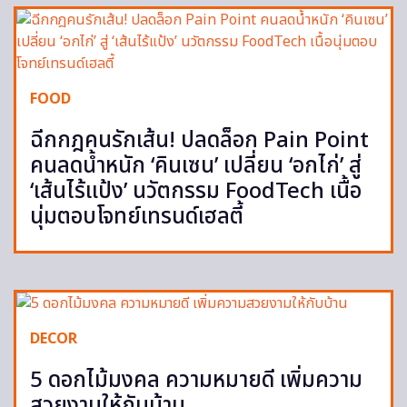
FOOD
ฉีกกฎคนรักเส้น! ปลดล็อก Pain Point
คนลดน้ำหนัก ‘คินเซน’ เปลี่ยน ‘อกไก่’ สู่
‘เส้นไร้แป้ง’ นวัตกรรม FoodTech เนื้อ
นุ่มตอบโจทย์เทรนด์เฮลตี้
DECOR
5 ดอกไม้มงคล ความหมายดี เพิ่มความ
สวยงามให้กับบ้าน