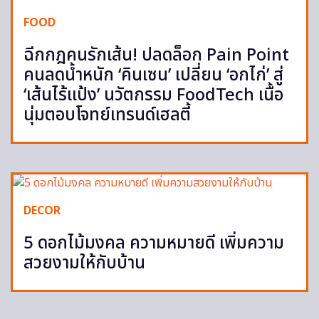
FOOD
ฉีกกฎคนรักเส้น! ปลดล็อก Pain Point
คนลดน้ำหนัก ‘คินเซน’ เปลี่ยน ‘อกไก่’ สู่
‘เส้นไร้แป้ง’ นวัตกรรม FoodTech เนื้อ
นุ่มตอบโจทย์เทรนด์เฮลตี้
DECOR
5 ดอกไม้มงคล ความหมายดี เพิ่มความ
สวยงามให้กับบ้าน