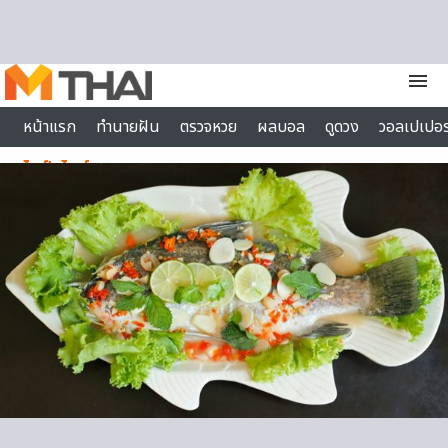
Skip to content
menu
หน้าแรก
ทำนายฝัน
ตรวจหวย
ผลบอล
ดูดวง
วอลเปเปอร
ไลฟ์สไตล์