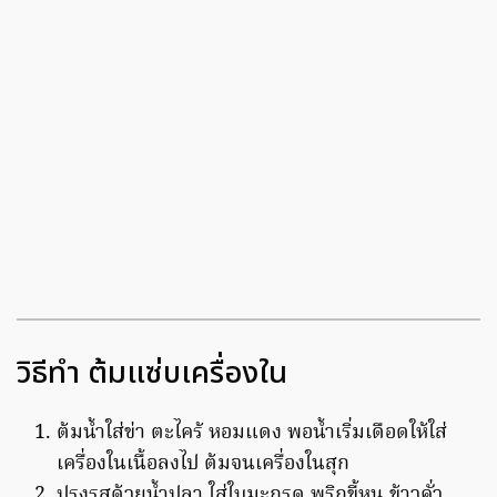
วิธีทำ ต้มแซ่บเครื่องใน
ต้มน้ำใส่ข่า ตะไคร้ หอมแดง พอน้ำเริ่มเดือดให้ใส่
เครื่องในเนื้อลงไป ต้มจนเครื่องในสุก
ปรุงรสด้วยน้ำปลา ใส่ใบมะกรูด พริกขี้หนู ข้าวคั่ว