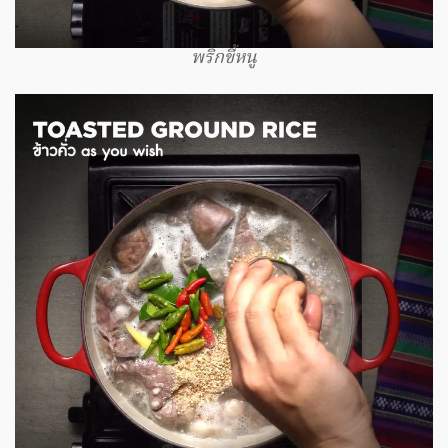
พริกขี้หนู