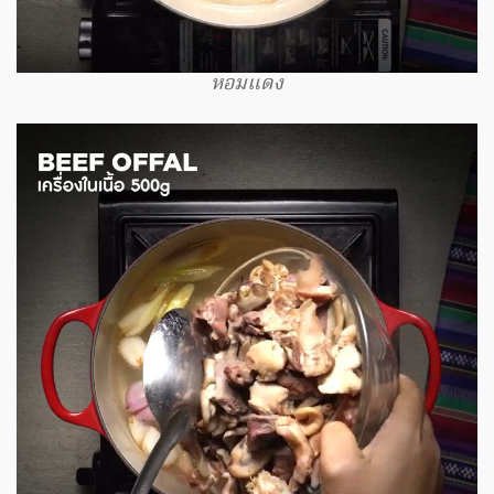
หอมแดง