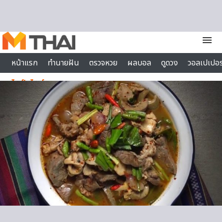
Skip to content
menu
หน้าแรก
ทำนายฝัน
ตรวจหวย
ผลบอล
ดูดวง
วอลเปเปอร
ไลฟ์สไตล์