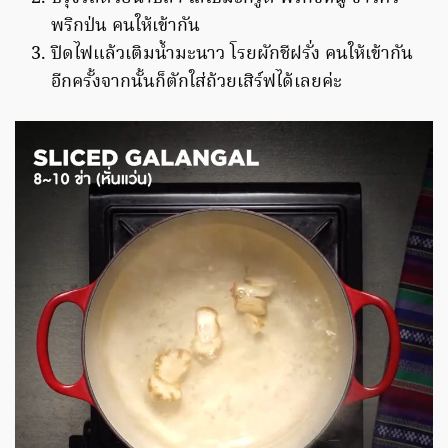
พริกป่น คนให้เข้ากัน
ปิดไฟแล้วเติมน้ำมะนาว โรยผักชีฝรั่ง คนให้เข้ากัน
อีกครั้งจากนั้นก็ตักใส่ถ้วยเสิร์ฟได้เลยค่ะ