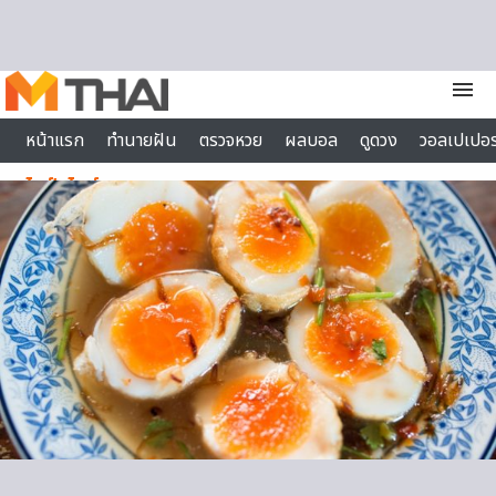
Skip to content
menu
หน้าแรก
ทำนายฝัน
ตรวจหวย
ผลบอล
ดูดวง
วอลเปเปอร
ไลฟ์สไตล์