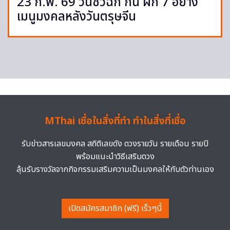
23 ก.พ. 69 วันชิวฉิก กิน ผัก 7 อย่าง
เมนูมงคลหลังวันตรุษจีน
MThai เชื่อในสิ่งที่ทำ ทำในสิ่งที่เชื่อ
รับข่าวสารเลขมงคล สถิติเลขดัง ดวงรายวัน รายเดือน รายปี
พร้อมแนะนำวิธีเสริมดวง
ลุ้นรับรางวัลจากกิจกรรมเสริมความเป็นมงคลให้กับตัวท่านเอง
เปิดสมัครสมาชิก (ฟรี) เร็วๆนี้