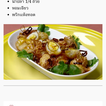
น้ำปลา 1/4 ถ้วย
หอมเจียว
พริกแห้งทอด