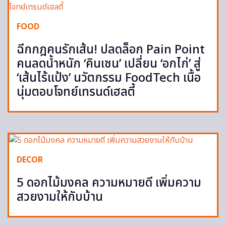
FOOD
ฉีกกฎคนรักเส้น! ปลดล็อก Pain Point
คนลดน้ำหนัก ‘คินเซน’ เปลี่ยน ‘อกไก่’ สู่
‘เส้นไร้แป้ง’ นวัตกรรม FoodTech เนื้อ
นุ่มตอบโจทย์เทรนด์เฮลตี้
DECOR
5 ดอกไม้มงคล ความหมายดี เพิ่มความ
สวยงามให้กับบ้าน