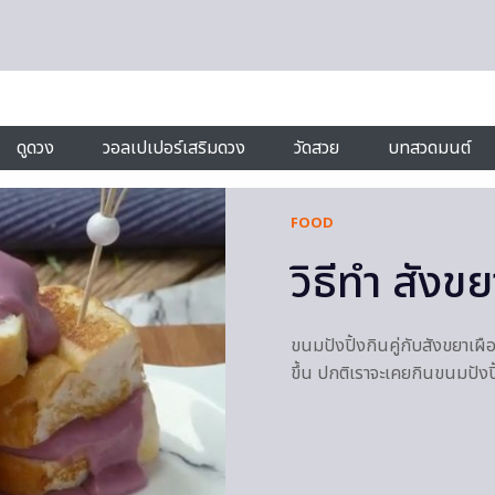
ดูดวง
วอลเปเปอร์เสริมดวง
วัดสวย
บทสวดมนต์
FOOD
วิธีทำ สัง
ขนมปังปิ้งกินคู่กับสังขยาเผื
ขึ้น ปกติเราจะเคยกินขนมปังป