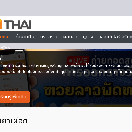
ขยาเผือก