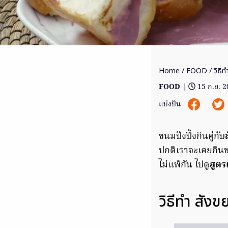
Home
/
FOOD
/ วิธี
FOOD
|
15 ก.ย. 
แบ่งปัน
ขนมปังปิ้งกินคู่กับ
ปกติเราจะเคยกินขน
ไม่แพ้กัน ไปดู
สูตร
วิธีทำ สังข