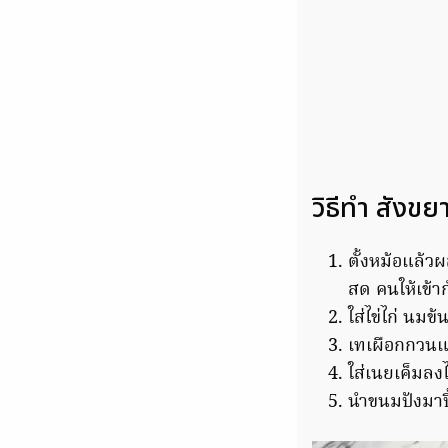
วิธีทำ สังขย
ตั้งหม้อแล้ว
สด คนให้เข้า
ใส่ไข่ไก่ นมข
เทเผือกกวนแ
ใส่เนยเค็มลง
นำขนมปังมาปิ้